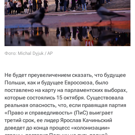
СТАТЬ СОУЧАСТНИКОМ
ПОДЕЛИТЬСЯ С ДРУЗЬЯМИ
Если у вас есть вопросы, пишите
donate@novayagazeta.ru
или
звоните:
+7 (929) 612-03-68
Фото: Michal Dyjuk / AP
Не будет преувеличением сказать, что будущее
Польши, как и будущее Евросоюза, было
поставлено на карту на парламентских выборах,
которые состоялись 15 октября. Существовала
реальная опасность, что, если правящая партия
«Право и справедливость» (ПиС) выиграет
третий срок, ее лидер Ярослав Качиньский
доведет до конца процесс «колонизации»