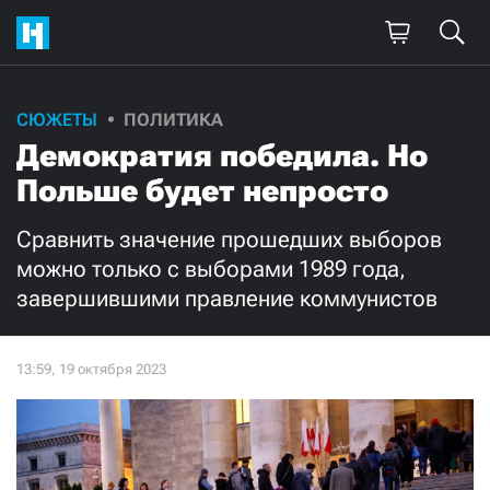
Поддержите
СЮЖЕТЫ
ПОЛИТИКА
Демократия победила. Но
нашу работу!
Польше будет непросто
Ежемесячно
Разово
Сравнить значение прошедших выборов
3000
1000
можно только с выборами 1989 года,
завершившими правление коммунистов
500
300
Нажимая кнопку «Стать соучастником»,
я принимаю
условия
и подтверждаю свое гражданство РФ