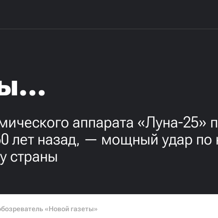
ны…
смического аппарата «Луна-25» 
0 лет назад, — мощный удар по 
у страны
обозреватель «Новой газеты»