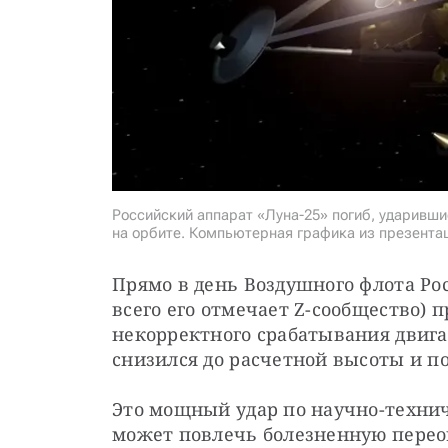
Российский аппарат «Луна-25» погиб, ударивши
на орбите. Компьютерная графика из презента
Прямо в день Воздушного флота Ро
всего его отмечает Z-сообщество) п
некорректного срабатывания двига
снизился до расчетной высоты и по
Это мощный удар по научно-технич
может повлечь болезненную переоц