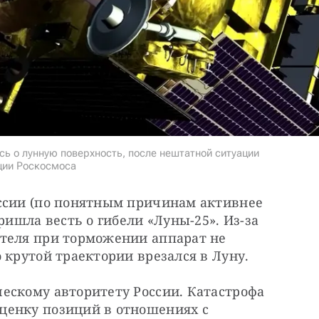
сь о лунную поверхность, после нештатной ситуации
ции Роскосмоса
ссии (по понятным причинам активнее 
ришла весть о гибели «Луны-25». Из-за 
теля при торможении аппарат не 
 крутой траектории врезался в Луну.
ескому авторитету России. Катастрофа 
енку позиций в отношениях с 