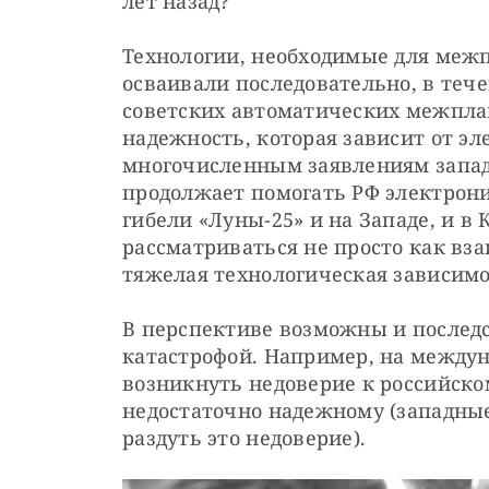
лет назад?
Технологии, необходимые для межп
осваивали последовательно, в тече
советских автоматических межплан
надежность, которая зависит от эле
многочисленным заявлениям запад
продолжает помогать РФ электроник
гибели «Луны-25» и на Западе, и в
рассматриваться не просто как вза
тяжелая технологическая зависимо
В перспективе возможны и последс
катастрофой. Например, на между
возникнуть недоверие к российско
недостаточно надежному (западные
раздуть это недоверие).