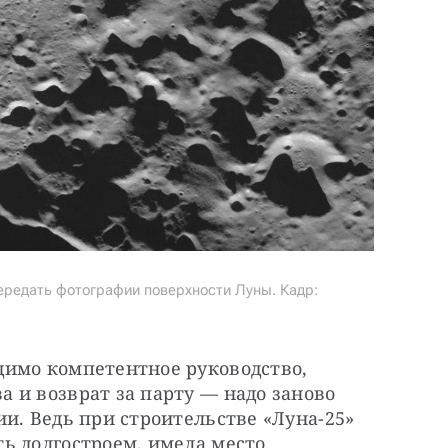
ередать фотографии поверхности Луны. Кадр:
имо компетентное руководство, 
и возврат за парту — надо заново 
и. Ведь при строительстве «Луна-25» 
ь долгостроем, имела место 