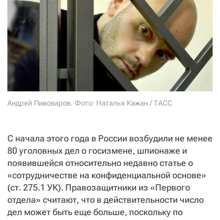
СТАТЬ СОУЧАСТНИКОМ
ПОДЕЛИТЬСЯ С ДРУЗЬЯМИ
Если у вас есть вопросы, пишите
donate@novayagazeta.ru
или
звоните:
+7 (929) 612-03-68
Андрей Пивоваров. Фото: Наталья Кажан / ТАСС
С начала этого года в России возбудили не менее
80 уголовных дел о госизмене, шпионаже и
появившейся относительно недавно статье о
«сотрудничестве на конфиденциальной основе»
(ст. 275.1 УК). Правозащитники из «Первого
отдела» считают, что в действительности число
дел может быть еще больше, поскольку по