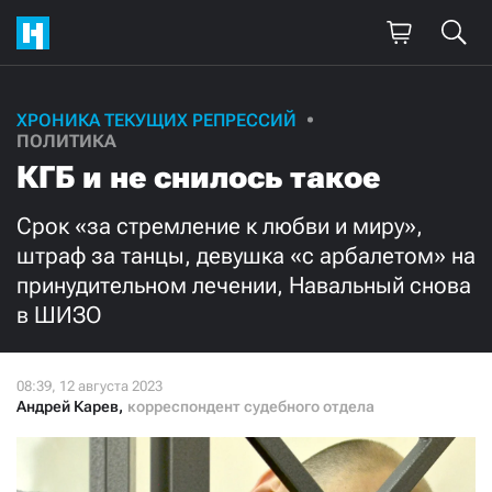
Поддержите
ХРОНИКА ТЕКУЩИХ РЕПРЕССИЙ
ПОЛИТИКА
нашу работу!
КГБ и не снилось такое
Ежемесячно
Разово
Срок «за стремление к любви и миру»,
штраф за танцы, девушка «с арбалетом» на
3000
1000
принудительном лечении, Навальный снова
в ШИЗО
500
300
Андрей Карев
,
корреспондент судебного отдела
Нажимая кнопку «Стать соучастником»,
я принимаю
условия
и подтверждаю свое гражданство РФ