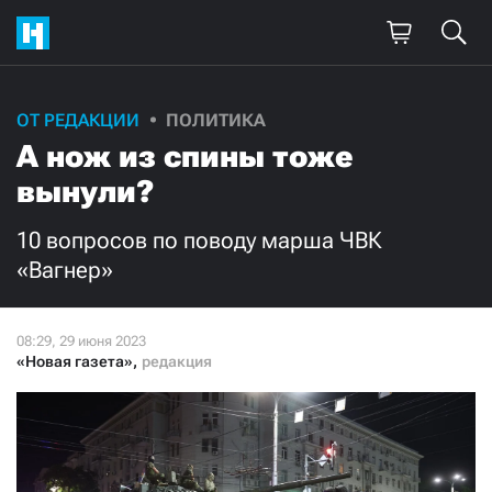
Поддержите
ОТ РЕДАКЦИИ
ПОЛИТИКА
А нож из спины тоже
нашу работу!
вынули?
Ежемесячно
Разово
10 вопросов по поводу марша ЧВК
3000
1000
«Вагнер»
500
300
«Новая газета»
,
редакция
Нажимая кнопку «Стать соучастником»,
я принимаю
условия
и подтверждаю свое гражданство РФ