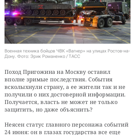
СТАТЬ СОУЧАСТНИКОМ
ПОДЕЛИТЬСЯ С ДРУЗЬЯМИ
Если у вас есть вопросы, пишите
donate@novayagazeta.ru
или
звоните:
+7 (929) 612-03-68
Военная техника бойцов ЧВК «Вагнер» на улицах Ростов-на-
Дону. Фото: Эрик Романенко / ТАСС
Поход Пригожина на Москву оставил 
вполне зримые последствия. События 
всколыхнули страну, а ее жители так и не 
получили о них достоверной информации. 
Получается, власть не может не только 
защитить, но даже объяснить?
Неясен статус главного персонажа событий 
24 июня: он в глазах государства все еще 