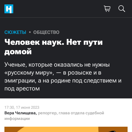
Поддержите
СЮЖЕТЫ
ОБЩЕСТВО
Человек наук. Нет пути
нашу работу!
домой
Ежемесячно
Разово
Ученые, которые оказались не нужны
3000
1000
«русскому миру», — в розыске и в
эмиграции, а на родине под следствием и
500
300
под арестом
Вера Челищева
,
репортер, глава отдела судебной
информации
Нажимая кнопку «Стать соучастником»,
я принимаю
условия
и подтверждаю свое гражданство РФ