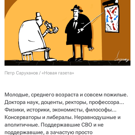
СТАТЬ СОУЧАСТНИКОМ
ПОДЕЛИТЬСЯ С ДРУЗЬЯМИ
Если у вас есть вопросы, пишите
donate@novayagazeta.ru
или
звоните:
+7 (929) 612-03-68
Петр Саруханов / «Новая газета»
Молодые, среднего возраста и совсем пожилые.
Доктора наук, доценты, ректоры, профессора…
Физики, историки, экономисты, философы…
Консерваторы и либералы. Неравнодушные и
аполитичные. Поддержавшие СВО и не
поддержавшие, а зачастую просто