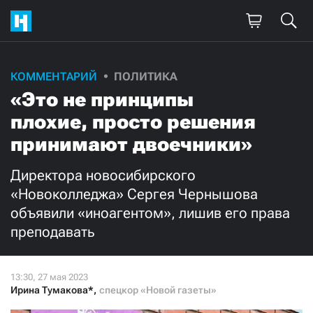
Поддержите
КОММЕНТАРИЙ
ПОЛИТИКА
«Это не принципы
нашу работу!
плохие, просто решения
Ежемесячно
Разово
принимают двоечники»
3000
1000
Директора новосибирского
«Новоколледжа» Сергея Чернышова
500
300
объявили «иноагентом», лишив его права
преподавать
Нажимая кнопку «Стать соучастником»,
Ирина Тумакова*
,
спецкор «Новой газеты»
я принимаю
условия
и подтверждаю свое гражданство РФ