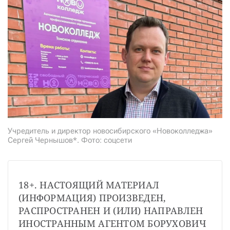
СТАТЬ СОУЧАСТНИКОМ
ПОДЕЛИТЬСЯ С ДРУЗЬЯМИ
Если у вас есть вопросы, пишите
donate@novayagazeta.ru
или
звоните:
+7 (929) 612-03-68
Учредитель и директор новосибирского «Новоколледжа»
Сергей Чернышов*. Фото: соцсети
18+. НАСТОЯЩИЙ МАТЕРИАЛ 
(ИНФОРМАЦИЯ) ПРОИЗВЕДЕН, 
РАСПРОСТРАНЕН И (ИЛИ) НАПРАВЛЕН 
ИНОСТРАННЫМ АГЕНТОМ БОРУХОВИЧ 