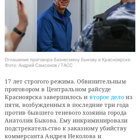
СТАТЬ СОУЧАСТНИКОМ
ПОДЕЛИТЬСЯ С ДРУЗЬЯМИ
Если у вас есть вопросы, пишите
donate@novayagazeta.ru
или
звоните:
+7 (929) 612-03-68
Оглашение приговора бизнесмену Быкову в Красноярске.
Фото: Андрей Самсонов / ТАСС
17 лет строгого режима. Обвинительным 
приговором в Центральном райсуде 
Красноярска завершилось и
 второе дело
 из 
пяти, возбужденных в последние три года 
против бывшего теневого хозяина города 
Анатолия Быкова. Ему инкриминировали 
подстрекательство к заказному убийству 
коммерсанта Андрея Неколова и 