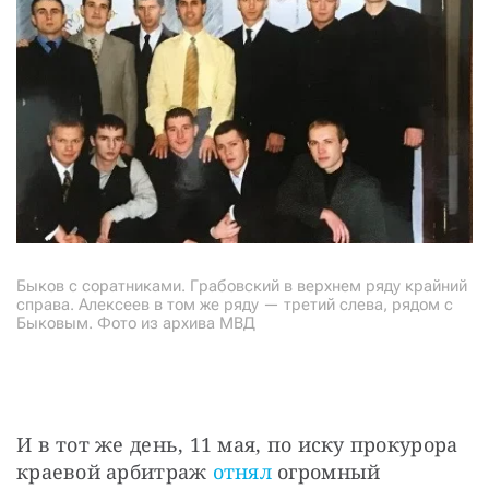
Быков с соратниками. Грабовский в верхнем ряду крайний
справа. Алексеев в том же ряду — третий слева, рядом с
Быковым. Фото из архива МВД
И в тот же день, 11 мая, по иску прокурора 
краевой арбитраж
 отнял
 огромный 