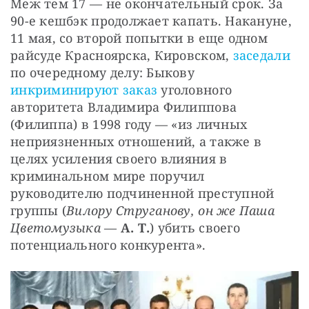
Меж тем 17 — не окончательный срок. За 
90-е кешбэк продолжает капать. Накануне, 
11 мая, со второй попытки в еще одном 
райсуде Красноярска, Кировском,
 заседали
по очередному делу: Быкову
инкриминируют заказ
 уголовного 
авторитета Владимира Филиппова 
(Филиппа) в 1998 году — «из личных 
неприязненных отношений, а также в 
целях усиления своего влияния в 
криминальном мире поручил 
руководителю подчиненной преступной 
группы (
Вилору Струганову, он же Паша 
Цветомузыка
 —
 А. Т.
) убить своего 
потенциального конкурента».