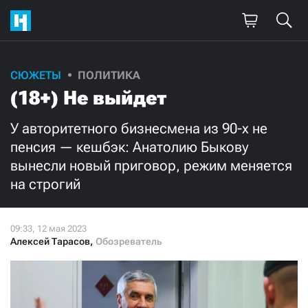
Поддержите
СЮЖЕТЫ
ПОЛИТИКА
(18+) Не выйдет
нашу работу!
Ежемесячно
Разово
У авторитетного бизнесмена из 90-х не
пенсия — кешбэк: Анатолию Быкову
вынесли новый приговор, режим меняется
3000
1000
на строгий
500
300
Алексей Тарасов
,
Обозреватель
Нажимая кнопку «Стать соучастником»,
я принимаю
условия
и подтверждаю свое гражданство РФ