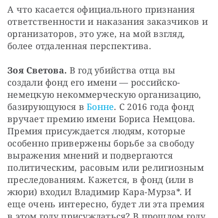
А что касается официального признания 
ответственности и наказания заказчиков и 
организаторов, это уже, на мой взгляд, 
более отдаленная перспектива.
Зоя Светова.
 В год убийства отца вы 
создали фонд его имени — российско-
немецкую некоммерческую организацию, 
базирующуюся в
 Бонне
. С 2016 года фонд 
вручает премию имени Бориса Немцова. 
Премия присуждается людям, которые 
особенно привержены борьбе за свободу 
выражения мнений и подвергаются 
политическим, расовым или религиозным 
преследованиям. Кажется, в фонд (или в 
жюри) входил Владимир Кара-Мурза*. И 
еще очень интересно, будет ли эта премия 
в этом году присуждаться? В прошлом году, 