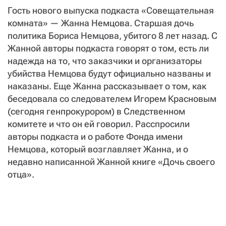
СТАТЬ СОУЧАСТНИКОМ
Гость нового выпуска подкаста «Совещательная
ПОДЕЛИТЬСЯ С ДРУЗЬЯМИ
комната» — Жанна Немцова. Старшая дочь
Если у вас есть вопросы, пишите
donate@novayagazeta.ru
или
политика Бориса Немцова, убитого 8 лет назад. С
звоните:
Жанной авторы подкаста говорят о том, есть ли
+7 (929) 612-03-68
надежда на то, что заказчики и организаторы
убийства Немцова будут официально названы и
наказаны. Еще Жанна рассказывает о том, как
беседовала со следователем Игорем Красновым
(сегодня генпрокурором) в Следственном
комитете и что он ей говорил. Расспросили
авторы подкаста и о работе Фонда имени
Немцова, который возглавляет Жанна, и о
недавно написанной Жанной книге «Дочь своего
отца».