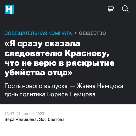
Поддержите
СОВЕЩАТЕЛЬНАЯ КОМНАТА
ОБЩЕСТВО
«Я сразу сказала
нашу работу!
следователю Краснову,
Ежемесячно
Разово
что не верю в раскрытие
убийства отца»
3000
1000
Гость нового выпуска — Жанна Немцова,
500
300
дочь политика Бориса Немцова
Вера Челищева
,
Зоя Светова
Нажимая кнопку «Стать соучастником»,
я принимаю
условия
и подтверждаю свое гражданство РФ