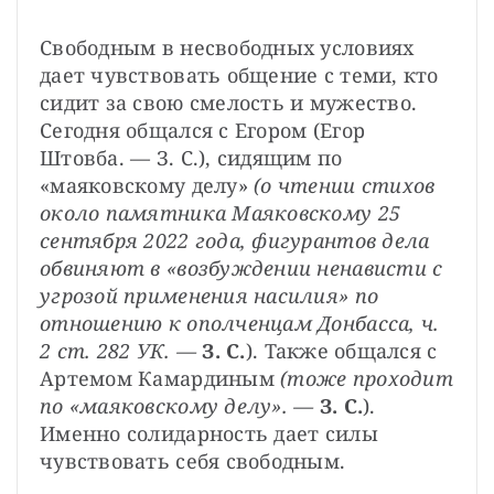
Свободным в несвободных условиях 
дает чувствовать общение с теми, кто 
сидит за свою смелость и мужество. 
Сегодня общался с Егором (Егор 
Штовба. — З. С.), сидящим по 
«маяковскому делу»
 (о чтении стихов 
около памятника Маяковскому 25 
сентября 2022 года, фигурантов дела 
обвиняют в «возбуждении ненависти с 
угрозой применения насилия» по 
отношению к ополченцам Донбасса, ч. 
2 ст. 282 УК. —
З. С.
). Также общался с 
Артемом Камардиным 
(тоже проходит 
по «маяковскому делу». —
З. С.
). 
Именно солидарность дает силы 
чувствовать себя свободным.