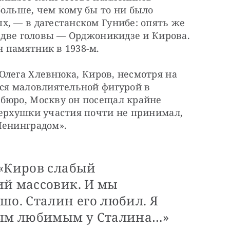
ольше, чем кому бы то ни было 
, — в дагестанском Гунибе: опять же 
о две головы — Орджоникидзе и Кирова. 
 памятник в 1938-м.
Олега
Хлевнюка, Киров, несмотря на 
ся маловлиятельной фигурой в 
бюро, Москву он посещал крайне 
ерхушки участия почти не принимал, 
Ленинградом».
 «Киров слабый
ий массовик. И мы
шо. Сталин его любил. Я
мым любимым у Сталина…»