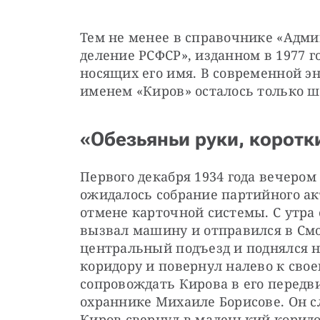
Тем не менее в справочнике «Адми
деление РСФСР», изданном в 1977 год
носящих его имя. В современной эн
именем «Киров» осталось только ш
«Обезьяньи руки, коротк
Первого декабря 1934 года вечером
ожидалось собрание партийного ак
отмене карточной системы. С утра о
вызвал машину и отправился в Смо
центральный подъезд и поднялся н
коридору и повернул налево к свое
сопровождать Кирова в его передв
охраннике Михаиле Борисове. Он сл
Киров свернул в маленький коридо