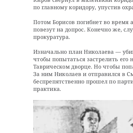
по главному коридору, упустив охр
Потом Борисов погибнет во время ав
повезут на допрос. Конечно же, сл
прокуратура.
Изначально план Николаева — убий
чтобы попытаться застрелить его н
Таврическом дворце. Но чтобы попа
За ним Николаев и отправился в См
беспрепятственно прошел по парти
практика. 