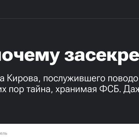
почему засекр
а Кирова, послужившего поводо
их пор тайна, хранимая ФСБ. Да
тель