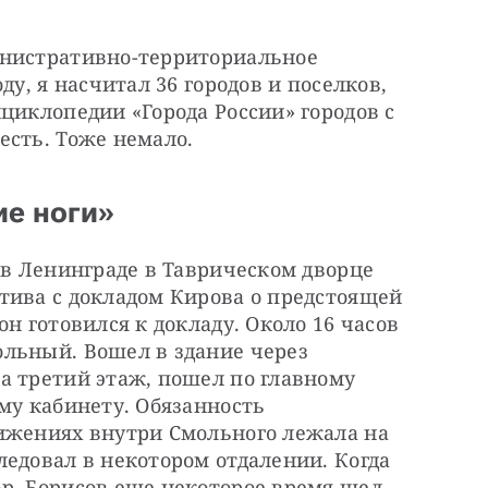
нистративно-территориальное 
у, я насчитал 36 городов и поселков, 
циклопедии «Города России» городов с 
есть. Тоже немало.
ие ноги»
 в Ленинграде в Таврическом дворце 
тива с докладом Кирова о предстоящей 
н готовился к докладу. Около 16 часов 
льный. Вошел в здание через 
а третий этаж, пошел по главному 
му кабинету. Обязанность 
ижениях внутри Смольного лежала на 
едовал в некотором отдалении. Когда 
р, Борисов еще некоторое время шел 