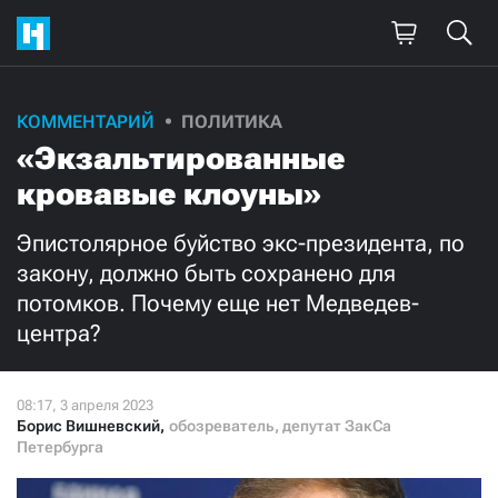
Поддержите
КОММЕНТАРИЙ
ПОЛИТИКА
«Экзальтированные
нашу работу!
кровавые клоуны»
Ежемесячно
Разово
Эпистолярное буйство экс-президента, по
3000
1000
закону, должно быть сохранено для
потомков. Почему еще нет Медведев-
500
300
центра?
Борис Вишневский
,
обозреватель, депутат ЗакСа
Петербурга
Нажимая кнопку «Стать соучастником»,
я принимаю
условия
и подтверждаю свое гражданство РФ