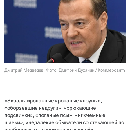
СТАТЬ СОУЧАСТНИКОМ
ПОДЕЛИТЬСЯ С ДРУЗЬЯМИ
Если у вас есть вопросы, пишите
donate@novayagazeta.ru
или
звоните:
+7 (929) 612-03-68
Дмитрий Медведев. Фото: Дмитрий Духанин / Коммерсантъ
«Экзальтированные кровавые клоуны»,
«оборзевшие недруги», «хрюкающие
подсвинки», «поганые псы», «никчемные
шавки», «недалекие обыватели со стекающей по
подбородку от вырождения слюной»,