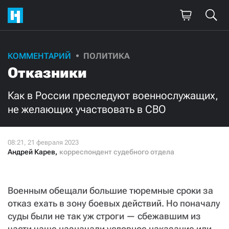
Поддержите
КОММЕНТАРИЙ
ПОЛИТИКА
Отказники
нашу работу!
Ежемесячно
Разово
Как в России преследуют военнослужащих,
не желающих участвовать в СВО
3000
1000
500
300
Андрей Карев
,
корреспондент судебного отдела
Военным обещали большие тюремные сроки за
отказ ехать в зону боевых действий. Но поначалу
Нажимая кнопку «Стать соучастником»,
суды были не так уж строги — сбежавшим из
я принимаю
условия
и подтверждаю свое гражданство РФ
части чаще назначали условное наказание или