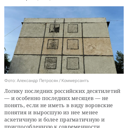
СТАТЬ СОУЧАСТНИКОМ
ПОДЕЛИТЬСЯ С ДРУЗЬЯМИ
Если у вас есть вопросы, пишите
donate@novayagazeta.ru
или
звоните:
+7 (929) 612-03-68
Фото: Александр Петросян / Коммерсантъ
Логику последних российских десятилетий 
— и особенно последних месяцев — не 
понять, если не иметь в виду воровские 
понятия и выросшую из нее менее 
аскетичную и более прагматичную и 
приспособленную к современности 