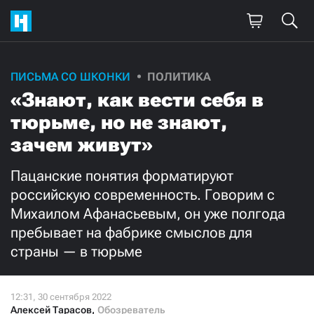
Поддержите
ПИСЬМА СО ШКОНКИ
ПОЛИТИКА
«Знают, как вести себя в
нашу работу!
тюрьме, но не знают,
Ежемесячно
Разово
зачем живут»
3000
1000
Пацанские понятия форматируют
российскую современность. Говорим с
500
300
Михаилом Афанасьевым, он уже полгода
пребывает на фабрике смыслов для
страны — в тюрьме
Нажимая кнопку «Стать соучастником»,
я принимаю
условия
и подтверждаю свое гражданство РФ
Алексей Тарасов
,
Обозреватель