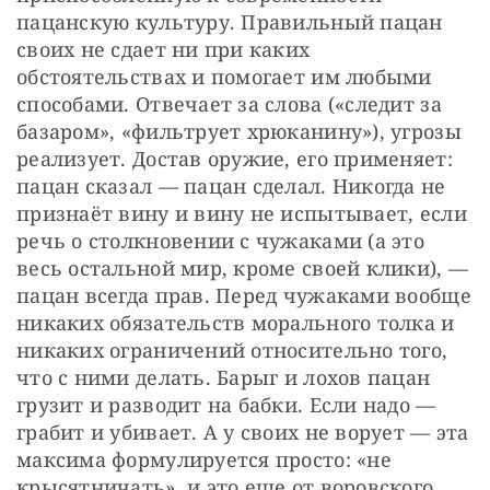
пацанскую культуру. Правильный пацан 
своих не сдает ни при каких 
обстоятельствах и помогает им любыми 
способами. Отвечает за слова («следит за 
базаром», «фильтрует хрюканину»), угрозы 
реализует. Достав оружие, его применяет: 
пацан сказал — пацан сделал. Никогда не 
признаёт вину и вину не испытывает, если 
речь о столкновении с чужаками (а это 
весь остальной мир, кроме своей клики), — 
пацан всегда прав. Перед чужаками вообще 
никаких обязательств морального толка и 
никаких ограничений относительно того, 
что с ними делать. Барыг и лохов пацан 
грузит и разводит на бабки. Если надо — 
грабит и убивает. А у своих не ворует — эта 
максима формулируется просто: «не 
крысятничать», и это еще от воровского 