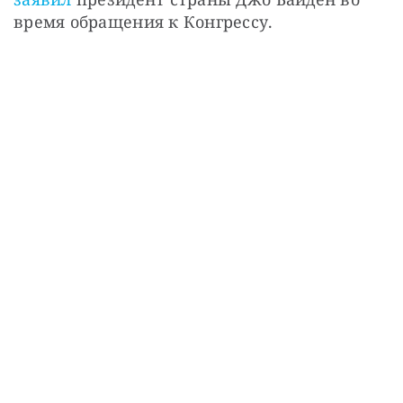
СТАТЬ СОУЧАСТНИКОМ
время обращения к Конгрессу.
ПОДЕЛИТЬСЯ С ДРУЗЬЯМИ
Если у вас есть вопросы, пишите
donate@novayagazeta.ru
или
звоните:
+7 (929) 612-03-68