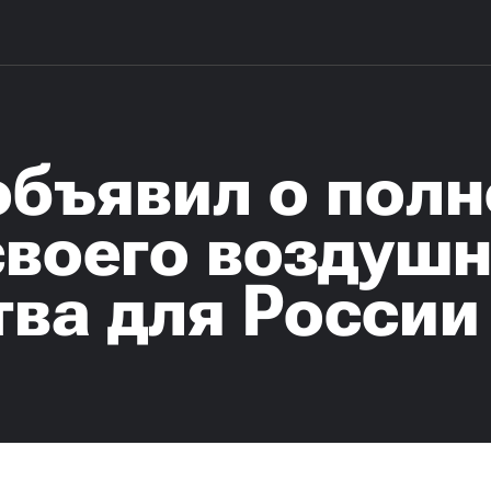
объявил о пол
своего воздушн
тва для России