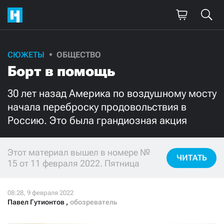
СЮЖЕТЫ
ОБЩЕСТВО
Поддержите
Борт в помощь
нашу работу!
30 лет назад Америка по воздушному мосту
Ежемесячно
Разово
начала переброску продовольствия в
Россию. Это была грандиозная акция
3000
1000
Этот материал вышел в номере №
500
300
ЧИТАТЬ
15 от 11 февраля 2022. Пятница
Павел Гутионтов
,
обозреватель
Нажимая кнопку «Стать соучастником»,
я принимаю
условия
и подтверждаю свое гражданство РФ