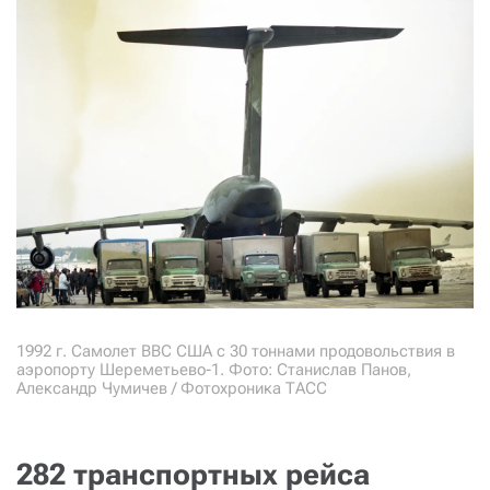
СТАТЬ СОУЧАСТНИКОМ
ПОДЕЛИТЬСЯ С ДРУЗЬЯМИ
Если у вас есть вопросы, пишите
donate@novayagazeta.ru
или
звоните:
+7 (929) 612-03-68
1992 г. Самолет ВВС США с 30 тоннами продовольствия в
аэропорту Шереметьево-1. Фото: Станислав Панов,
Александр Чумичев / Фотохроника ТАСС
282 транспортных рейса