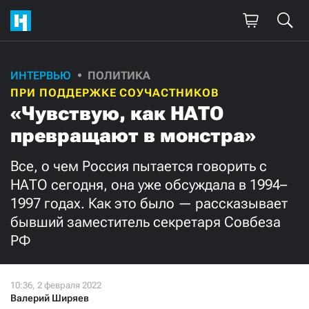
ИНТЕРВЬЮ
ПОЛИТИКА
Поддержите
ПРИ ПОДДЕРЖКЕ СОУЧАСТНИКОВ
нашу работу!
«Чувствую, как НАТО
превращают в монстра»
Ежемесячно
Разово
Все, о чем Россия пытается говорить с
3000
1000
НАТО сегодня, она уже обсуждала в 1994–
1997 годах. Как это было — рассказывает
500
300
бывший заместитель секретаря Совбеза
РФ
Нажимая кнопку «Стать соучастником»,
я принимаю
условия
и подтверждаю свое гражданство РФ
Валерий Ширяев