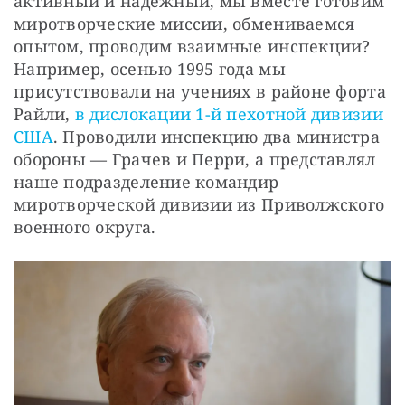
активный и надежный, мы вместе готовим 
миротворческие миссии, обмениваемся 
опытом, проводим взаимные инспекции? 
Например, осенью 1995 года мы 
присутствовали на учениях в районе форта 
Райли, 
в дислокации 1-й пехотной дивизии 
США
. Проводили инспекцию два министра 
обороны — Грачев и Перри, а представлял 
наше подразделение командир 
миротворческой дивизии из Приволжского 
военного округа. 