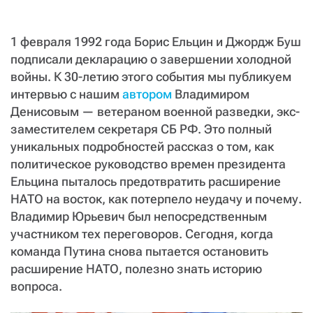
СТАТЬ СОУЧАСТНИКОМ
ПОДЕЛИТЬСЯ С ДРУЗЬЯМИ
1 февраля 1992 года Борис Ельцин и Джордж Буш
Если у вас есть вопросы, пишите
donate@novayagazeta.ru
или
подписали декларацию о завершении холодной
звоните:
войны. К 30-летию этого события мы публикуем
+7 (929) 612-03-68
интервью с нашим
автором
Владимиром
Денисовым — ветераном военной разведки, экс-
заместителем секретаря СБ РФ. Это полный
уникальных подробностей рассказ о том, как
политическое руководство времен президента
Ельцина пыталось предотвратить расширение
НАТО на восток, как потерпело неудачу и почему.
Владимир Юрьевич был непосредственным
участником тех переговоров. Сегодня, когда
команда Путина снова пытается остановить
расширение НАТО, полезно знать историю
вопроса.