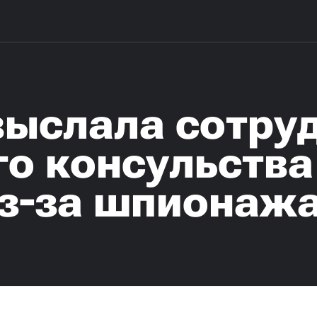
выслала сотру
о консульства
з-за шпионаж