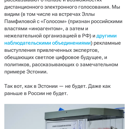
СТАТЬ СОУЧАСТНИКОМ
дистанционного электронного голосования. Мы
ПОДЕЛИТЬСЯ С ДРУЗЬЯМИ
видим (в том числе на встречах Эллы
Если у вас есть вопросы, пишите
donate@novayagazeta.ru
или
Памфиловой с «Голосом»
(признан российскими
звоните:
властями «иноагентом», а затем и
+7 (929) 612-03-68
нежелательной организацией в РФ)
и
другими
наблюдательскими объединениями
) рекламные
выступления привлеченных экспертов,
обещающих светлое цифровое будущее, и
политиков, рассказывающих о замечательном
примере Эстонии.
Так вот, как в Эстонии — не будет. Даже как
раньше в России не будет.