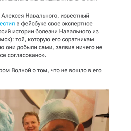
я Алексея Навального, известный
естил
в фейсбуке свое экспертное
рсий истории болезни Навального из
ск): той, которую его соратникам
ую они добыли сами, заявив ничего не
се согласовано».
ом Волной о том, что не вошло в его