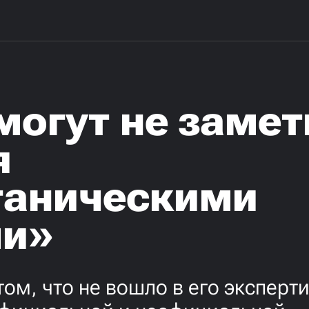
могут не замет
я
ганическими
ми»
ом, что не вошло в его эксперти