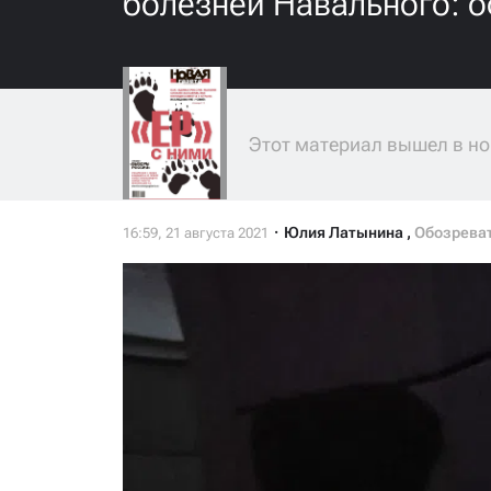
болезней Навального: 
Этот материал вышел в но
Юлия Латынина
,
Обозрева