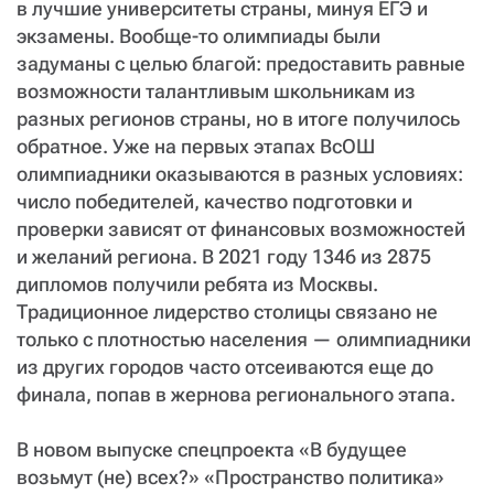
в лучшие университеты страны, минуя ЕГЭ и
СТАТЬ СОУЧАСТНИКОМ
экзамены. Вообще-то олимпиады были
ПОДЕЛИТЬСЯ С ДРУЗЬЯМИ
задуманы с целью благой: предоставить равные
Если у вас есть вопросы, пишите
donate@novayagazeta.ru
или
возможности талантливым школьникам из
звоните:
разных регионов страны, но в итоге получилось
+7 (929) 612-03-68
обратное. Уже на первых этапах ВсОШ
олимпиадники оказываются в разных условиях:
число победителей, качество подготовки и
проверки зависят от финансовых возможностей
и желаний региона. В 2021 году 1346 из 2875
дипломов получили ребята из Москвы.
Традиционное лидерство столицы связано не
только с плотностью населения — олимпиадники
из других городов часто отсеиваются еще до
финала, попав в жернова регионального этапа.
В новом выпуске спецпроекта «В будущее
возьмут (не) всех?» «Пространство политика»