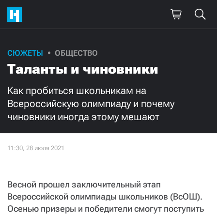
СЮЖЕТЫ
ОБЩЕСТВО
Поддержите
Таланты и чиновники
нашу работу!
Как пробиться школьникам на
Ежемесячно
Разово
Всероссийскую олимпиаду и почему
чиновники иногда этому мешают
3000
1000
500
300
Весной прошел заключительный этап
Всероссийской олимпиады школьников (ВсОШ).
Нажимая кнопку «Стать соучастником»,
Осенью призеры и победители смогут поступить
я принимаю
условия
и подтверждаю свое гражданство РФ