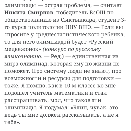
олимпиады — острая проблема, — считает 
Никита Смирнов
, победитель ВсОШ по 
обществознанию из Сыктывкара, студент 3-
го курса политологии НИУ ВШЭ. — Если вы 
спросите у среднестатистического ребенка, 
то для него олимпиадой будет «Русский 
медвежонок» 
(конкурс по русскому 
языкознанию.
 — 
Ред
.) — единственная из 
мира олимпиад, которая ему по жизни не 
поможет. Про систему люди не знают, про 
возможности и ресурсы для подготовки — 
тоже. Я помню, как в 10-м классе ко мне 
подошел учитель математики и стал 
расспрашивать, мол, что такое эти 
олимпиады. Я подумал: «Блин, чувак, это 
ведь ты мне должен рассказывать, а не я 
тебе».