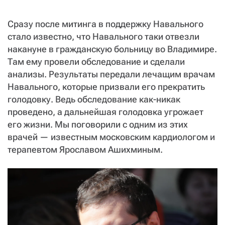
СТАТЬ СОУЧАСТНИКОМ
ПОДЕЛИТЬСЯ С ДРУЗЬЯМИ
Сразу после митинга в поддержку Навального
стало известно, что Навального таки отвезли
Если у вас есть вопросы, пишите
donate@novayagazeta.ru
или
звоните:
накануне в гражданскую больницу во Владимире.
+7 (929) 612-03-68
Там ему провели обследование и сделали
анализы. Результаты передали лечащим врачам
Навального, которые призвали его прекратить
голодовку. Ведь обследование как-никак
проведено, а дальнейшая голодовка угрожает
его жизни. Мы поговорили с одним из этих
врачей — известным московским кардиологом и
терапевтом Ярославом Ашихминым.