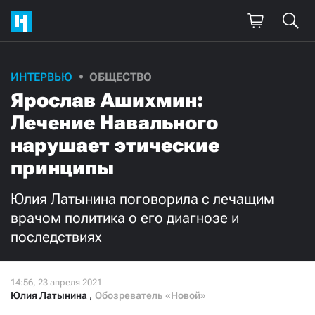
ИНТЕРВЬЮ
ОБЩЕСТВО
Поддержите
Ярослав Ашихмин:
нашу работу!
Лечение Навального
Ежемесячно
Разово
нарушает этические
принципы
3000
1000
Юлия Латынина поговорила с лечащим
500
300
врачом политика о его диагнозе и
последствиях
Нажимая кнопку «Стать соучастником»,
Юлия Латынина
,
Обозреватель «Новой»
я принимаю
условия
и подтверждаю свое гражданство РФ