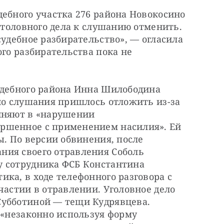
ебного участка 276 района Новокосино 
уголовного дела к слушанию отменить. 
судебное разбирательство», — огласила 
го разбирательства пока не 
удебного района Инна Шилободина 
но слушания пришлось отложить из-за 
иняют в «нарушении 
ршенное с применением насилия». Ей 
ы. По версии обвинения, после 
ия своего отравления Соболь 
 сотрудника ФСБ Константина 
ка, в ходе телефонного разговора с 
частии в отравлении. Уголовное дело 
убботиной — тещи Кудрявцева. 
 «незаконно используя форму 