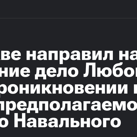
ве направил н
ние дело Любо
роникновении 
предполагаем
ю Навального