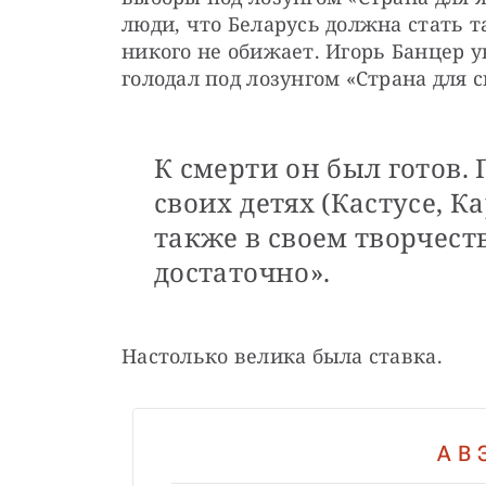
люди, что Беларусь должна стать та
никого не обижает. Игорь Банцер ув
голодал под лозунгом «Страна для 
К смерти он был готов. 
своих детях (Кастусе, К
также в своем творчеств
достаточно».
Настолько велика была ставка.
А В