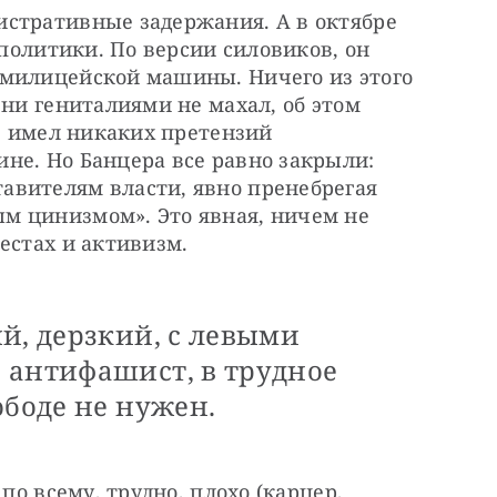
стративные задержания. А в октябре 
 политики. По версии силовиков, он 
милицейской машины. Ничего из этого 
ни гениталиями не махал, об этом 
е имел никаких претензий 
не. Но Банцера все равно закрыли: 
вителям власти, явно пренебрегая 
 цинизмом». Это явная, ничем не 
естах и активизм.
й, дерзкий, с левыми
 антифашист, в трудное
ободе не нужен.
по всему, трудно, плохо (карцер, 