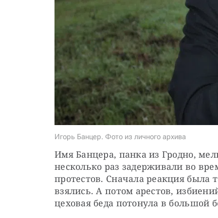
Игорь Банцер. Фото из личного архива
Имя Банцера, панка из Гродно, мель
несколько раз задерживали во вре
протестов. Сначала реакция была та
взялись. А потом арестов, избиений
цеховая беда потонула в большой б