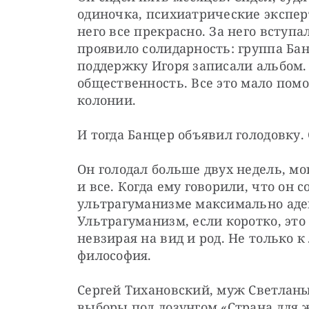
одиночка, психиатрические эксперти
него все прекрасно. За него вступа
проявило солидарность: группа Бан
поддержку Игоря записали альбом.
общественность. Все это мало помог
колонии.
И тогда Банцер объявил голодовку.
Он голодал больше двух недель, мо
и все. Когда ему говорили, что он с
ультрагуманизме максимально адек
Ультрагуманизм, если коротко, это
невзирая на вид и род. Не только к 
философия.
Сергей Тихановский, муж Светланы,
выборы под лозунгом «Страна для ж