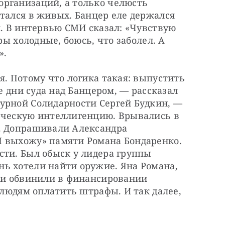
рганизаций, а только челюсть 
тался в живых. Банцер еле держался 
я. В интервью СМИ сказал: «Чувствую 
ры холодные, боюсь, что заболел. А 
».
я. Потому что логика такая: выпустить 
е дни суда над Банцером, — рассказал 
урной Солидарности Сергей Будкин, — 
рческую интеллигенцию. Врывались в 
. Допрашивали Александра 
 выхожу» памяти Романа Бондаренко. 
ти. Был обыск у лидера группы 
ь хотели найти оружие. Яна Романа, 
 и обвинили в финансировании 
 людям оплатить штрафы. И так далее, 