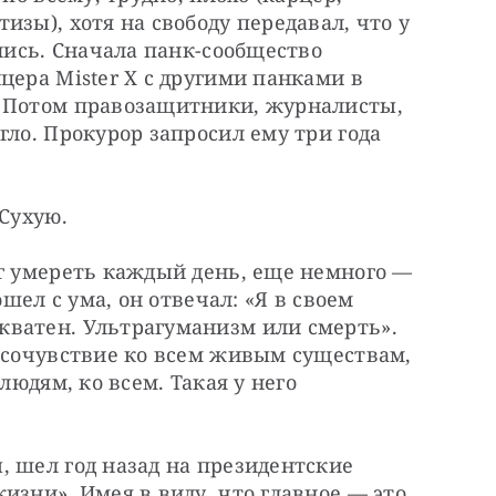
зы), хотя на свободу передавал, что у 
лись. Сначала панк-сообщество 
цера Mister X с другими панками в 
 Потом правозащитники, журналисты, 
ло. Прокурор запросил ему три года 
 Сухую.
г умереть каждый день, еще немного — 
ошел с ума, он отвечал: «Я в своем 
ватен. Ультрагуманизм или смерть». 
 сочувствие ко всем живым существам, 
людям, ко всем. Такая у него 
 шел год назад на президентские 
изни». Имея в виду, что главное — это 