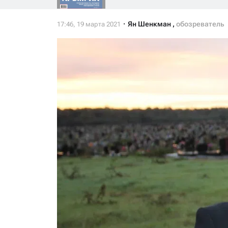
Ян Шенкман
,
обозреватель