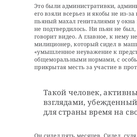
Это были административки, админи
его взяли всерьез и якобы не из-за
пьяный махал гениталиями у окна 
не подтвердилось. Ни пьян не был, 
говорит видео. А главное, к нему н
милиционер, который сидел в маши
«умышленное неуважение к предста
общеморальными нормами, с особым
прикрытая месть за участие в прот
Такой человек, активны
взглядами, убежденный
для страны время на св
Он сидел пять месяцев. Сидел, судя 