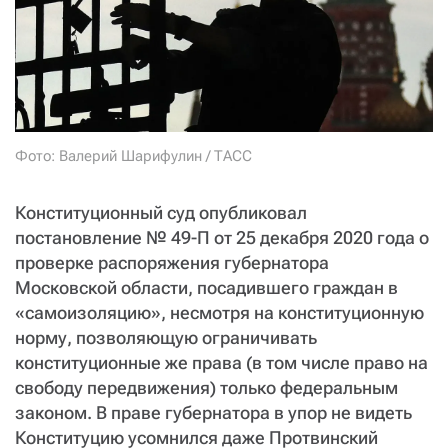
СТАТЬ СОУЧАСТНИКОМ
ПОДЕЛИТЬСЯ С ДРУЗЬЯМИ
Если у вас есть вопросы, пишите
donate@novayagazeta.ru
или
звоните:
+7 (929) 612-03-68
Фото: Валерий Шарифулин / ТАСС
Конституционный суд опубликовал
постановление № 49-П от 25 декабря 2020 года о
проверке распоряжения губернатора
Московской области, посадившего граждан в
«самоизоляцию», несмотря на конституционную
норму, позволяющую ограничивать
конституционные же права (в том числе право на
свободу передвижения) только федеральным
законом. В праве губернатора в упор не видеть
Конституцию усомнился даже Протвинский