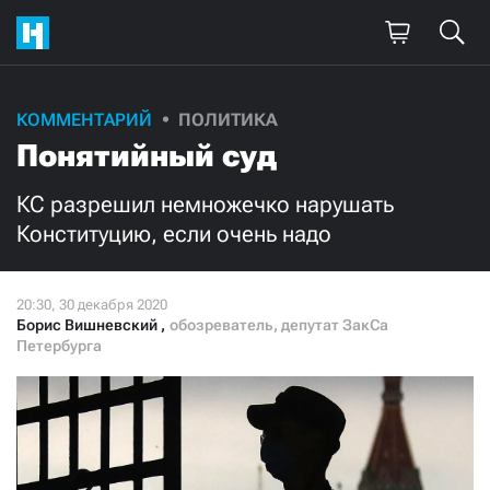
КОММЕНТАРИЙ
ПОЛИТИКА
Поддержите
Понятийный суд
нашу работу!
КС разрешил немножечко нарушать
Ежемесячно
Разово
Конституцию, если очень надо
3000
1000
Борис Вишневский
,
обозреватель, депутат ЗакСа
500
300
Петербурга
Нажимая кнопку «Стать соучастником»,
я принимаю
условия
и подтверждаю свое гражданство РФ