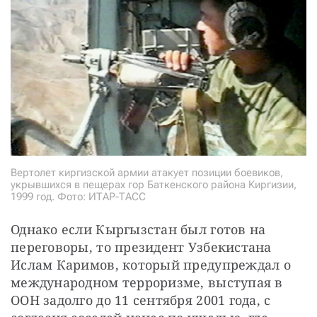
Вертолет киргизской армии атакует позиции боевиков,
укрывшихся в пещерах гор Баткенского района Киргизии,
1999 год. Фото: ИТАР-ТАСС
Однако если Кыргызстан был готов на 
переговоры, то президент Узбекистана 
Ислам Каримов, который предупреждал о 
международном терроризме, выступая в 
ООН задолго до 11 сентября 2001 года, с 