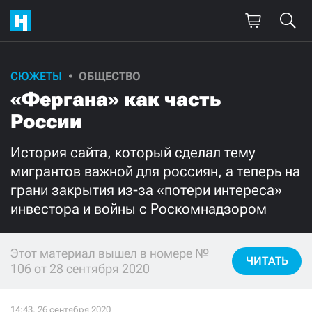
СЮЖЕТЫ
ОБЩЕСТВО
Поддержите
«Фергана» как часть
нашу работу!
России
Ежемесячно
Разово
История сайта, который сделал тему
мигрантов важной для россиян, а теперь на
3000
1000
грани закрытия из-за «потери интереса»
инвестора и войны с Роскомнадзором
500
300
Этот материал вышел в номере №
ЧИТАТЬ
106 от 28 сентября 2020
Нажимая кнопку «Стать соучастником»,
я принимаю
условия
и подтверждаю свое гражданство РФ