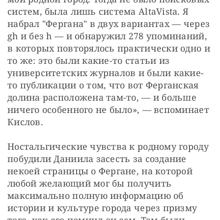
систем, была лишь система AltaVista. Я 
набрал "Фергана" в двух вариантах — через 
gh и без h — и обнаружил 278 упоминаний, 
в которых повторялось практически одно и 
то же: это были какие-то статьи из 
университетских журналов и были какие-
то публикации о том, что вот Ферганская 
долина расположена там-то, — и больше 
ничего особенного не было», — вспоминает 
Кислов.
Ностальгические чувства к родному городу 
побудили Даниила засесть за создание 
некоей страницы о Фергане, на которой 
любой желающий мог бы получить 
максимально полную информацию об 
истории и культуре города через призму 
того, как его помнил он сам. Там были 