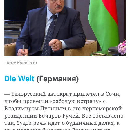
СТАТЬ СОУЧАСТНИКОМ
ПОДЕЛИТЬСЯ С ДРУЗЬЯМИ
Если у вас есть вопросы, пишите
donate@novayagazeta.ru
или
звоните:
+7 (929) 612-03-68
Фото: Kremlin.ru
Die Welt
(Германия)
— Белорусский автократ прилетел в Сочи, 
чтобы провести «рабочую встречу» с 
Владимиром Путиным в его черноморской 
резиденции Бочаров Ручей. Все обставлено 
так, будто речь идет о будничных делах, а 
не о последней надежде Лукашенко на 