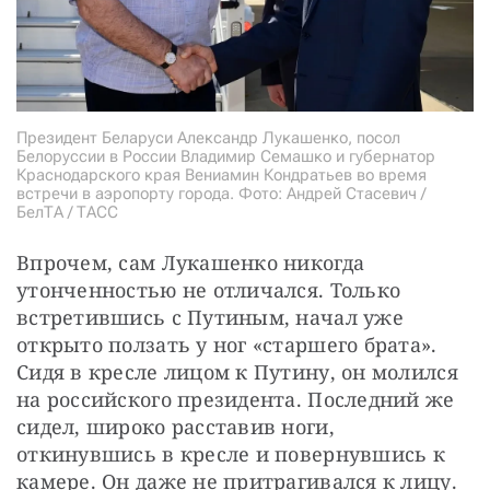
Президент Беларуси Александр Лукашенко, посол
Белоруссии в России Владимир Семашко и губернатор
Краснодарского края Вениамин Кондратьев во время
встречи в аэропорту города. Фото: Андрей Стасевич /
БелТА / ТАСС
Впрочем, сам Лукашенко никогда 
утонченностью не отличался. Только 
встретившись с Путиным, начал уже 
открыто ползать у ног «старшего брата». 
Сидя в кресле лицом к Путину, он молился 
на российского президента. Последний же 
сидел, широко расставив ноги, 
откинувшись в кресле и повернувшись к 
камере. Он даже не притрагивался к лицу.