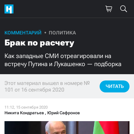
КОММЕНТАРИЙ
ПОЛИТИКА
Поддержите
Брак по расчету
нашу работу!
Как западные СМИ отреагировали на
Ежемесячно
Разово
встречу Путина и Лукашенко — подборка
3000
1000
Этот материал вышел в номере №
ЧИТАТЬ
101 от 16 сентября 2020
500
300
Никита Кондратьев
,
Юрий Сафронов
Нажимая кнопку «Стать соучастником»,
я принимаю
условия
и подтверждаю свое гражданство РФ