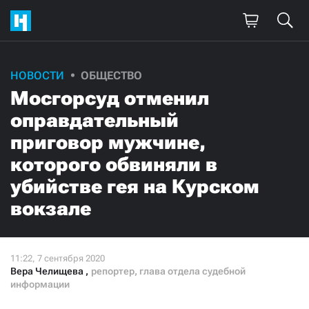
НОВОСТИ
ОБЩЕСТВО
Мосгорсуд отменил
оправдательный
приговор мужчине,
которого обвиняли в
убийстве гея на Курском
вокзале
Вера Челищева
,
репортер, глава отдела судебной
информации