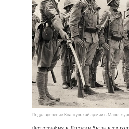
Подразделение Квантунской армии в Маньчжур
Фотография в Японии была в те го