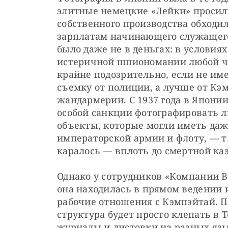
элитные немецкие «Лейки» просили
собственного производства обходил
зарплатам начинающего служащего
было даже не в деньгах: в условиях
истеричной шпиономании любой че
крайне подозрительно, если не им
съемку от полиции, а лучше от Кэ
жандармерии. С 1937 года в Японии
особой санкции фотографировать лю
объекты, которые могли иметь даж
императорской армии и флоту, — т.
каралось — вплоть до смертной ка
Однако у сотрудников «Компании Во
она находилась в прямом ведении 
рабочие отношения с Кэмпэйтай. По
структура будет просто клепать в 
журналы и листовки на разных языка