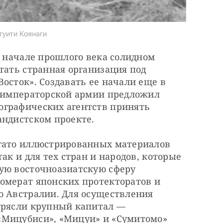
гуити Коянаги
в начале прошлого века солидном 
тать странная организация под 
осток». Создавать ее начали еще в 
б императорской армии предложил 
графических агентств принять 
андистском проекте.
гато иллюстрированных материалов 
ак и для тех стран и народов, которые 
ую восточноазиатскую сферу 
омерат японских протекторатов и 
о Австралии. Для осуществления 
трясли крупный капитал — 
«Мицубиси», «Мицуи» и «Сумитомо» 