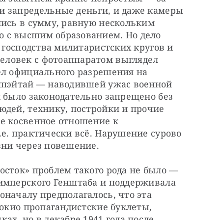
 запредельные деньги, и даже камеры 
ись в сумму, равную нескольким 
 с высшим образованием. Но дело 
 господства милитаристских кругов и 
ловек с фотоаппаратом выглядел 
ел официального разрешения на 
мпэйтай — наводившей ужас военной 
 было законодательно запрещено без 
дей, технику, постройки и прочие 
е косвенное отношение к 
е. практически всё. Нарушение сурово 
зни через повешение.
сток» проблем такого рода не было — 
имперского Генштаба и поддерживала 
началу предполагалось, что эта 
Токио пропагандистские буклеты, 
х, но в декабре 1941 года после 