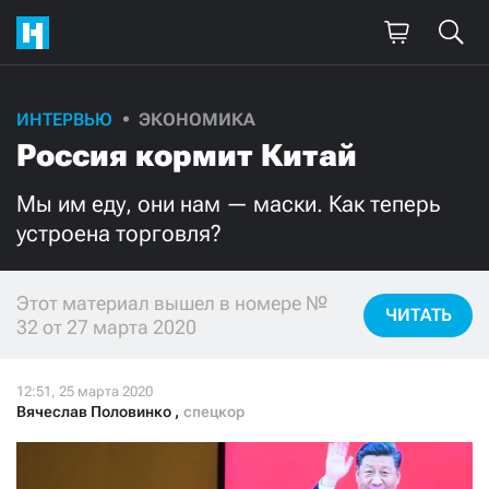
ИНТЕРВЬЮ
ЭКОНОМИКА
Поддержите
Россия кормит Китай
нашу работу!
Мы им еду, они нам — маски. Как теперь
Ежемесячно
Разово
устроена торговля?
3000
1000
Этот материал вышел в номере №
ЧИТАТЬ
32 от 27 марта 2020
500
300
Вячеслав Половинко
,
спецкор
Нажимая кнопку «Стать соучастником»,
я принимаю
условия
и подтверждаю свое гражданство РФ