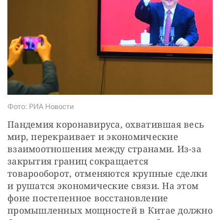
СТАТЬ СОУЧАСТНИКОМ
ПОДЕЛИТЬСЯ С ДРУЗЬЯМИ
Если у вас есть вопросы, пишите
donate@novayagazeta.ru
или
звоните:
+7 (929) 612-03-68
Фото: РИА Новости
Пандемия коронавируса, охватившая весь 
мир, перекраивает и экономические 
взаимоотношения между странами. Из-за 
закрытия границ сокращается 
товарооборот, отменяются крупные сделки 
и рушатся экономические связи. На этом 
фоне постепенное восстановление 
промышленных мощностей в Китае должно 