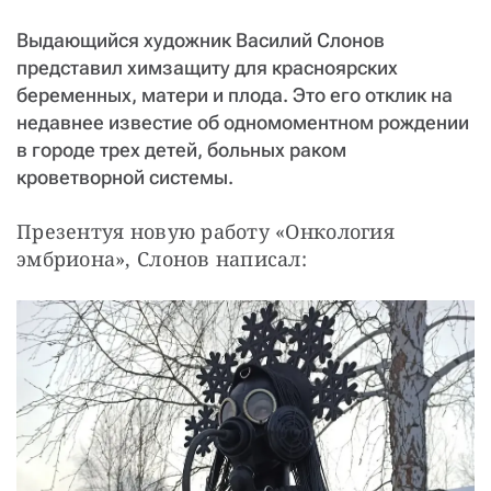
СТАТЬ СОУЧАСТНИКОМ
Выдающийся художник Василий Слонов
ПОДЕЛИТЬСЯ С ДРУЗЬЯМИ
представил химзащиту для красноярских
Если у вас есть вопросы, пишите
donate@novayagazeta.ru
или
беременных, матери и плода. Это его отклик на
звоните:
недавнее известие об одномоментном рождении
+7 (929) 612-03-68
в городе трех детей, больных раком
кроветворной системы.
Презентуя новую работу «Онкология 
эмбриона», Слонов написал: