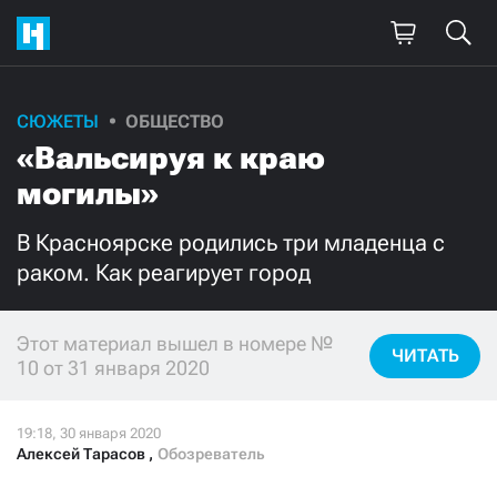
СЮЖЕТЫ
ОБЩЕСТВО
Поддержите
«Вальсируя к краю
нашу работу!
могилы»
Ежемесячно
Разово
В Красноярске родились три младенца с
раком. Как реагирует город
3000
1000
500
300
Этот материал вышел в номере №
ЧИТАТЬ
10 от 31 января 2020
Алексей Тарасов
,
Обозреватель
Нажимая кнопку «Стать соучастником»,
я принимаю
условия
и подтверждаю свое гражданство РФ