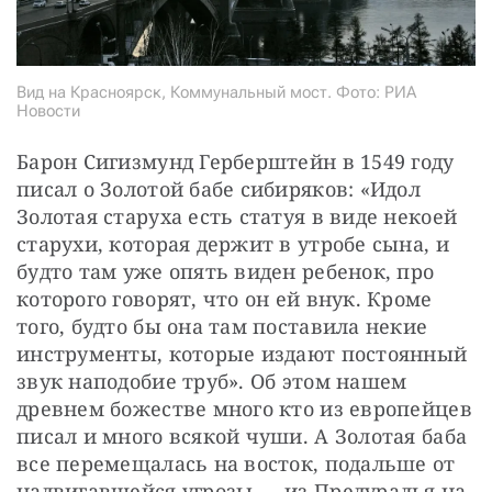
Вид на Красноярск, Коммунальный мост. Фото: РИА
Новости
Барон Сигизмунд Герберштейн в 1549 году 
писал о Золотой бабе сибиряков: «Идол 
Золотая старуха есть статуя в виде некоей 
старухи, которая держит в утробе сына, и 
будто там уже опять виден ребенок, про 
которого говорят, что он ей внук. Кроме 
того, будто бы она там поставила некие 
инструменты, которые издают постоянный 
звук наподобие труб». Об этом нашем 
древнем божестве много кто из европейцев 
писал и много всякой чуши. А Золотая баба 
все перемещалась на восток, подальше от 
надвигавшейся угрозы — из Предуралья на 