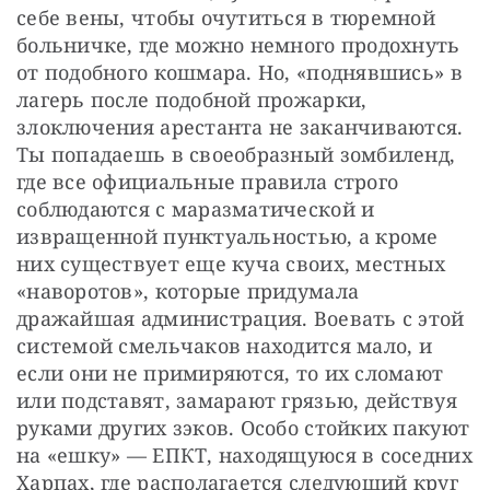
себе вены, чтобы очутиться в тюремной 
больничке, где можно немного продохнуть 
от подобного кошмара. Но, «поднявшись» в 
лагерь после подобной прожарки, 
злоключения арестанта не заканчиваются. 
Ты попадаешь в своеобразный зомбиленд, 
где все официальные правила строго 
соблюдаются с маразматической и 
извращенной пунктуальностью, а кроме 
них существует еще куча своих, местных 
«наворотов», которые придумала 
дражайшая администрация. Воевать с этой 
системой смельчаков находится мало, и 
если они не примиряются, то их сломают 
или подставят, замарают грязью, действуя 
руками других зэков. Особо стойких пакуют 
на «ешку» — ​ЕПКТ, находящуюся в соседних 
Харпах, где располагается следующий круг 