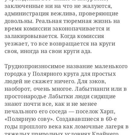
заключенные ни на что не жалуются, 
администрация вежлива, проверяющие 
довольны. Реальная тюремная жизнь на 
время комиссии законопачивается и 
залакировывается. Когда комиссия 
уезжает, то все возвращается на круги 
своя, иногда на свои круги ада.
Труднопроизносимое название маленького 
городка у Полярного круга для простых 
людей не скажет ничего. Для зэков, 
наоборот, очень многое. Лабытнанги или в 
простонародье Лабытки люди сидящие 
знают почти все, как и не менее 
печального его соседа — ​поселок Харп, 
«Полярную сову». Создававшиеся в 60-е 
годы прошлого века как ломочные лагеря в 
тяжелых природных условиях Крайнего 