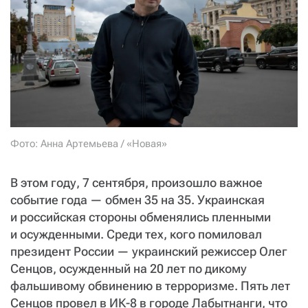
СТАТЬ СОУЧАСТНИКОМ
ПОДЕЛИТЬСЯ С ДРУЗЬЯМИ
Если у вас есть вопросы, пишите
donate@novayagazeta.ru
или
звоните:
+7 (929) 612-03-68
Фото: Анна Артемьева / «Новая»
В этом году, 7 сентября, произошло важное
событие года — ​обмен 35 на 35. Украинская
и российская стороны обменялись пленными
и осужденными. Среди тех, кого помиловал
президент России — ​украинский режиссер Олег
Сенцов, осужденный на 20 лет по дикому
фальшивому обвинению в терроризме. Пять лет
Сенцов провел в ИК‑8 в городе Лабытнанги, что