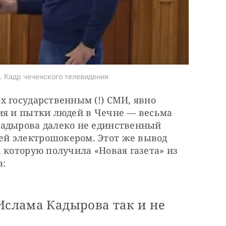
 Кадр чеченского телевидения
 государственным (!) СМИ, явно 
ия и пытки людей в Чечне — весьма 
адырова далеко не единственный 
й электрошокером. Этот же вывод 
 которую получила «Новая газета» из 
а:
Ислама Кадырова так и не