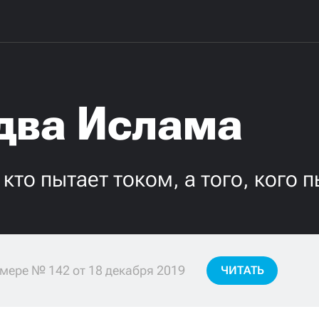
 два Ислама
 кто пытает током, а того, кого 
мере № 142 от 18 декабря 2019
ЧИТАТЬ