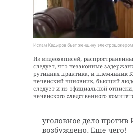
Ислам Кадыров бьет женщину электрошокером.
Из видеозаписей, распространенных
следует, что незаконные задержан
рутинная практика, и племянник К
чеченский чиновник, бьющий люде
следует и из официальной отписки,
чеченского следственного комитет
уголовное дело против 
возбуждено. Еще чего!