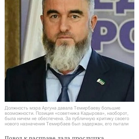
Должность мэра Аргуна давала Темирбаеву большие
возможности. Позиция «советника Кадырова», наоборот,
была ничем не обеспечена. За публичную критику своего
нового назначения Темирбаев был задержан, его пытали
Повод к расправе дала прослушка 