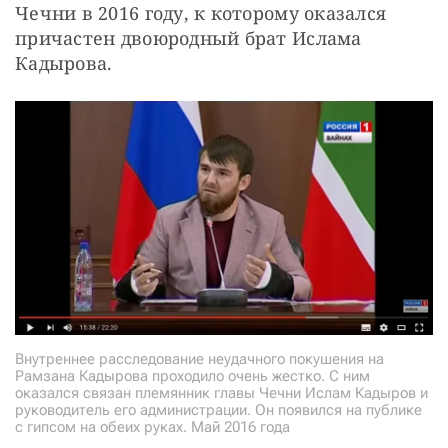
Чечни в 2016 году, к которому оказался 
причастен двоюродный брат Ислама 
Кадырова.
Внутреннее расследование неудачного покушения на
Рамзана Кадырова проходило очень жестко. С ним
оказался связан племянник главы Чечни Ислам Кадыров и
руководитель его администрации. Он появился на публике
с гипсом на обеих руках. Май 2016 года