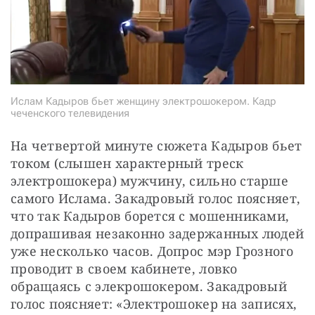
Ислам Кадыров бьет женщину электрошокером. Кадр
чеченского телевидения
На четвертой минуте сюжета Кадыров бьет 
током (слышен характерный треск 
электрошокера) мужчину, сильно старше 
самого Ислама. Закадровый голос поясняет, 
что так Кадыров борется с мошенниками, 
допрашивая незаконно задержанных людей 
уже несколько часов. Допрос мэр Грозного 
проводит в своем кабинете, ловко 
обращаясь с элекрошокером. Закадровый 
голос поясняет: «Электрошокер на записях, 