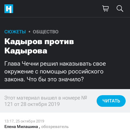
СЮЖЕТЫ
ОБЩЕСТВО
Поддержите
Кадыров против
нашу работу!
Кадырова
Ежемесячно
Разово
Глава Чечни решил наказывать свое
окружение с помощью российского
3000
1000
закона. Что бы это значило?
500
300
Этот материал вышел в номере №
ЧИТАТЬ
121 от 28 октября 2019
Нажимая кнопку «Стать соучастником»,
я принимаю
условия
и подтверждаю свое гражданство РФ
Елена Милашина
,
обозреватель