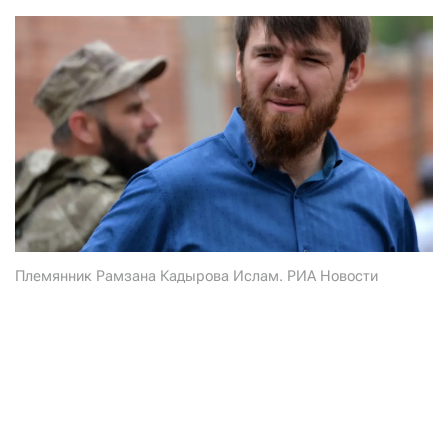
СТАТЬ СОУЧАСТНИКОМ
ПОДЕЛИТЬСЯ С ДРУЗЬЯМИ
Если у вас есть вопросы, пишите
donate@novayagazeta.ru
или
звоните:
+7 (929) 612-03-68
Племянник Рамзана Кадырова Ислам. РИА Новости