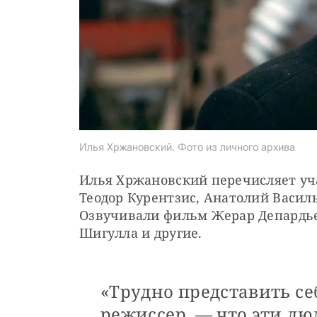
Илья Хржановский. Фото из личного архива
Илья Хржановский перечисляет уча
Теодор Курентзис, Анатолий Василь
Озвучивали фильм Жерар Депардье,
Шигулла и другие.
«Трудно представить се
режиссер, — что эти лю