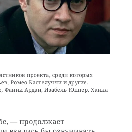
стников проекта, среди которых 
ев, Ромео Кастелуччи и другие. 
 Фанни Ардан, Изабель Юппер, Ханна 
бе, — продолжает
ди взялись бы озвучивать