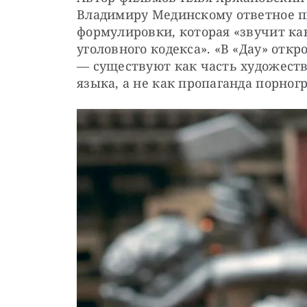
Владимиру Мединскому ответное пи
формулировки, которая «звучит как
уголовного кодекса». «В «Дау» откр
— существуют как часть художеств
языка, а не как пропаганда порног