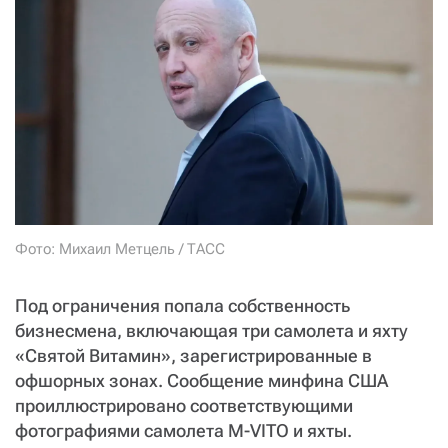
СТАТЬ СОУЧАСТНИКОМ
ПОДЕЛИТЬСЯ С ДРУЗЬЯМИ
Если у вас есть вопросы, пишите
donate@novayagazeta.ru
или
звоните:
+7 (929) 612-03-68
Фото: Михаил Метцель / ТАСС
Под ограничения попала собственность
бизнесмена, включающая три самолета и яхту
«Святой Витамин», зарегистрированные в
офшорных зонах. Сообщение минфина США
проиллюстрировано соответствующими
фотографиями самолета M-VITO и яхты.