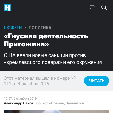
СЮЖЕТЫ
ПОЛИТИКА
Поддержите
«Гнусная деятельность
нашу работу!
Пригожина»
Ежемесячно
Разово
США ввели новые санкции против
«кремлевского повара» и его окружения
3000
1000
500
300
Этот материал вышел в номере №
ЧИТАТЬ
111 от 4 октября 2019
Александр Панов
,
собкор «Новой», Вашингтон
Нажимая кнопку «Стать соучастником»,
я принимаю
условия
и подтверждаю свое гражданство РФ