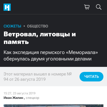
СЮЖЕТЫ
ОБЩЕСТВО
Поддержите
Ветровал, литовцы и
нашу работу!
память
Ежемесячно
Разово
Как экспедиция пермского «Мемориала»
обернулась двумя уголовными делами
3000
1000
500
300
Этот материал вышел в номере №
ЧИТАТЬ
94 от 26 августа 2019
Иван Жилин
,
спецкор
Нажимая кнопку «Стать соучастником»,
я принимаю
условия
и подтверждаю свое гражданство РФ