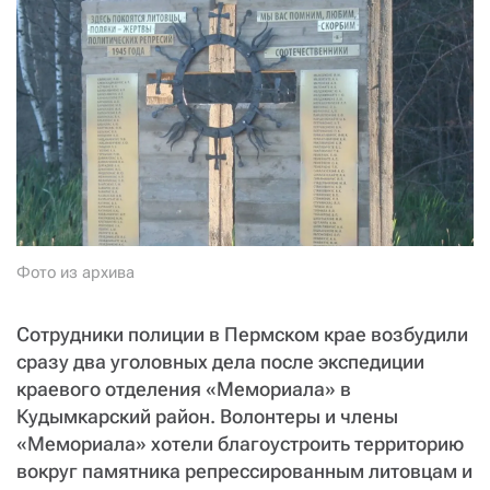
СТАТЬ СОУЧАСТНИКОМ
ПОДЕЛИТЬСЯ С ДРУЗЬЯМИ
Если у вас есть вопросы, пишите
donate@novayagazeta.ru
или
звоните:
+7 (929) 612-03-68
Фото из архива
Сотрудники полиции в Пермском крае возбудили
сразу два уголовных дела после экспедиции
краевого отделения «Мемориала» в
Кудымкарский район. Волонтеры и члены
«Мемориала» хотели благоустроить территорию
вокруг памятника репрессированным литовцам и