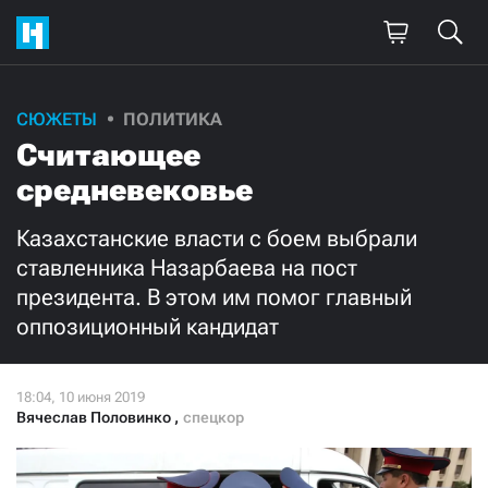
СЮЖЕТЫ
ПОЛИТИКА
Поддержите
Считающее
нашу работу!
средневековье
Ежемесячно
Разово
Казахстанские власти с боем выбрали
ставленника Назарбаева на пост
3000
1000
президента. В этом им помог главный
оппозиционный кандидат
500
300
Вячеслав Половинко
,
спецкор
Нажимая кнопку «Стать соучастником»,
я принимаю
условия
и подтверждаю свое гражданство РФ