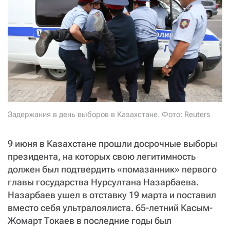
СТАТЬ СОУЧАСТНИКОМ
ПОДЕЛИТЬСЯ С ДРУЗЬЯМИ
Если у вас есть вопросы, пишите
donate@novayagazeta.ru
или
звоните:
+7 (929) 612-03-68
Задержания в день выборов в Казахстане. Фото: Reuters
9 июня в Казахстане прошли досрочные выборы
президента, на которых свою легитимность
должен был подтвердить «помазанник» первого
главы государства Нурсултана Назарбаева.
Назарбаев ушел в отставку 19 марта и поставил
вместо себя ультралоялиста. 65-летний Касым-
Жомарт Токаев в последние годы был