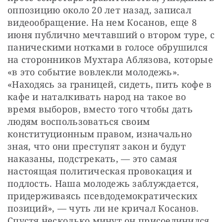
оппозицию около 20 лет назад, записал 
видеообращение. На нем Косанов, еще 8 
июня публично мечтавший о втором туре, с 
паническими нотками в голосе обрушился 
на сторонников Мухтара Аблязова, которые 
«в это событие вовлекли молодежь». 
«Находясь за границей, сидеть, пить кофе в 
кафе и наталкивать народ на такое во 
время выборов, вместо того чтобы дать 
людям воспользоваться своим 
конституционным правом, изначально 
зная, что они преступят закон и будут 
наказаны, подстрекать, — это самая 
настоящая политическая провокация и 
подлость. Наша молодежь заблуждается, 
придерживаясь псевдодемократических 
позиций», — чуть ли не кричал Косанов. 
Спустя несколько минут он присоединился 