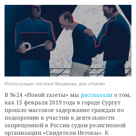
СТАТЬ СОУЧАСТНИКОМ
ПОДЕЛИТЬСЯ С ДРУЗЬЯМИ
Если у вас есть вопросы, пишите
donate@novayagazeta.ru
или
звоните:
+7 (929) 612-03-68
Иллюстрация: Наталья Ямщикова, для «Новой»
В № 24 «Новой газеты» мы 
рассказали
 о том, 
как 15 февраля 2019 года в городе Сургут 
прошло массовое задержание граждан по 
подозрению в участии в деятельности 
запрещенной в России судом религиозной 
организации «Свидетели Иеговы». К 