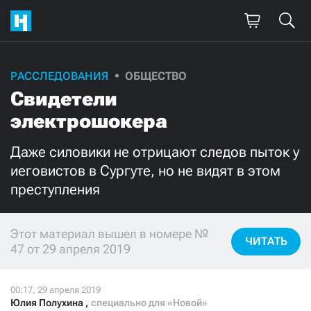
РАССЛЕДОВАНИЯ
ОБЩЕСТВО
Поддержите
Свидетели
нашу работу!
электрошокера
Ежемесячно
Разово
Даже силовики не отрицают следов пыток у
иеговистов в Сургуте, но не видят в этом
3000
1000
преступления
500
300
Этот материал вышел в номере №
ЧИТАТЬ
47 от 29 апреля 2019
Нажимая кнопку «Стать соучастником»,
я принимаю
условия
и подтверждаю свое гражданство РФ
Юлия Полухина
,
специально для «Новой»