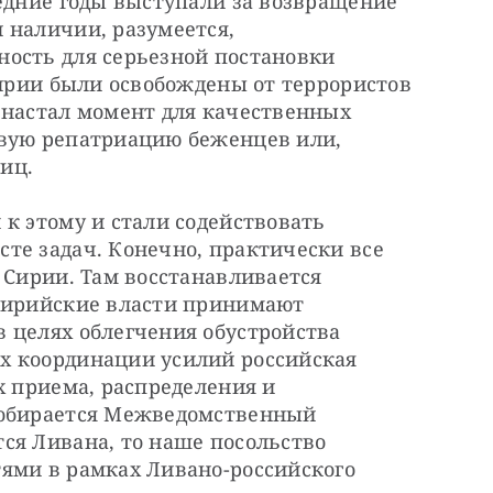
едние годы выступали за возвращение 
наличии, разумеется, 
ость для серьезной постановки 
Сирии были освобождены от террористов 
 настал момент для качественных 
вую репатриацию беженцев или, 
иц.
к этому и стали содействовать 
те задач. Конечно, практически все 
 Сирии. Там восстанавливается 
Сирийские власти принимают 
 целях облегчения обустройства 
 координации усилий российская 
х приема, распределения и 
собирается Межведомственный 
ся Ливана, то наше посольство 
ями в рамках Ливано-российского 