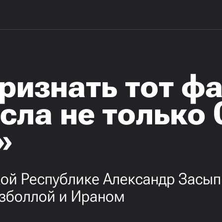
ризнать тот фа
сла не только
»
кой Республике Александр Засы
езболлой и Ираном