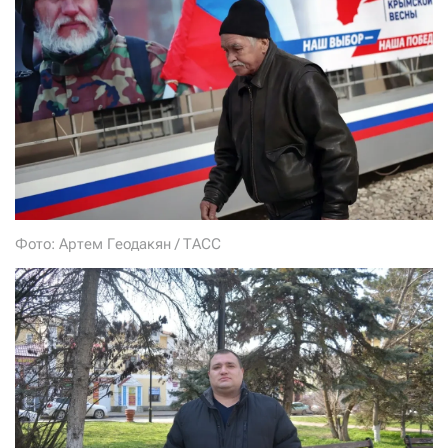
СТАТЬ СОУЧАСТНИКОМ
ПОДЕЛИТЬСЯ С ДРУЗЬЯМИ
Если у вас есть вопросы, пишите
donate@novayagazeta.ru
или
звоните:
+7 (929) 612-03-68
Фото: Артем Геодакян / ТАСС