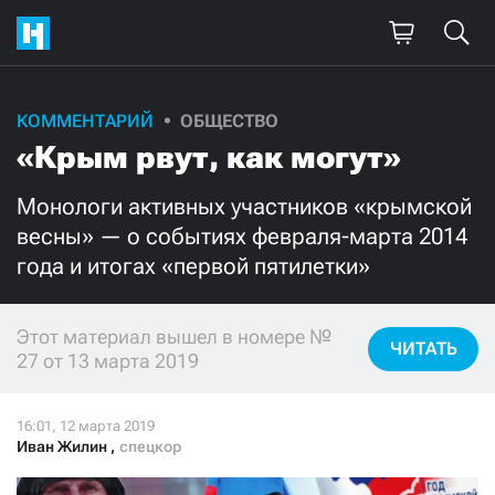
КОММЕНТАРИЙ
ОБЩЕСТВО
Поддержите
«Крым рвут, как могут»
нашу работу!
Монологи активных участников «крымской
Ежемесячно
Разово
весны» — о событиях февраля-марта 2014
года и итогах «первой пятилетки»
3000
1000
Этот материал вышел в номере №
500
300
ЧИТАТЬ
27 от 13 марта 2019
Иван Жилин
,
спецкор
Нажимая кнопку «Стать соучастником»,
я принимаю
условия
и подтверждаю свое гражданство РФ