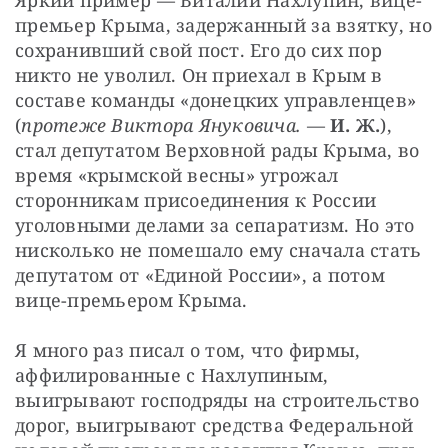
Яркий пример — Виталий Нахлупин, вице-
премьер Крыма, задержанный за взятку, но 
сохранивший свой пост. Его до сих пор 
никто не уволил. Он приехал в Крым в 
составе команды «донецких управленцев» 
(
протеже Виктора Януковича.
 — 
И. Ж.
), 
стал депутатом Верховной рады Крыма, во 
время «крымской весны» угрожал 
сторонникам присоединения к России 
уголовными делами за сепаратизм. Но это 
нисколько не помешало ему сначала стать 
депутатом от «Единой России», а потом 
вице-премьером Крыма.
Я много раз писал о том, что фирмы, 
аффилированные с Нахлупиным, 
выигрывают господряды на строительство 
дорог, выигрывают средства Федеральной 