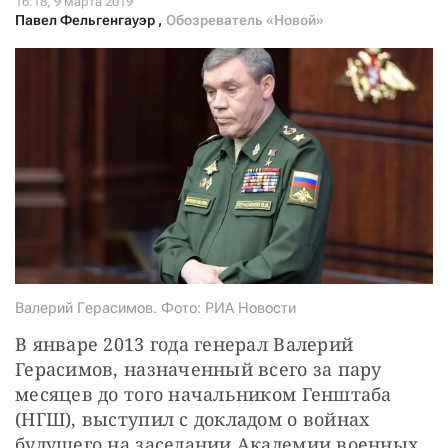
СТАТЬ СОУЧАСТНИКОМ
Павел Фельгенгауэр
,
Обозреватель «Новой»
ПОДЕЛИТЬСЯ С ДРУЗЬЯМИ
Если у вас есть вопросы, пишите
donate@novayagazeta.ru
или
звоните:
+7 (929) 612-03-68
Валерий Герасимов. Фото: РИА Новости
В январе 2013 года генерал Валерий 
Герасимов, назначенный всего за пару 
месяцев до того начальником Генштаба 
(НГШ), выступил с докладом о войнах 
будущего на заседании Академии военных 