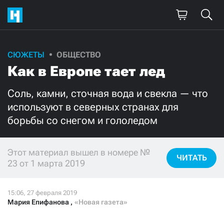
СЮЖЕТЫ
ОБЩЕСТВО
Поддержите
Как в Европе тает лед
нашу работу!
Соль, камни, сточная вода и свекла — что
Ежемесячно
Разово
используют в северных странах для
борьбы со снегом и гололедом
3000
1000
Этот материал вышел в номере №
500
300
ЧИТАТЬ
23 от 1 марта 2019
Мария Епифанова
,
«Новая газета»
Нажимая кнопку «Стать соучастником»,
я принимаю
условия
и подтверждаю свое гражданство РФ