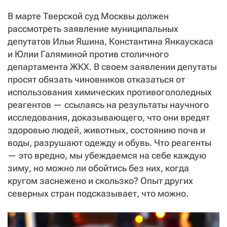
СТАТЬ СОУЧАСТНИКОМ
В марте Тверской суд Москвы должен
ПОДЕЛИТЬСЯ С ДРУЗЬЯМИ
рассмотреть заявление муниципальных
Если у вас есть вопросы, пишите
donate@novayagazeta.ru
или
депутатов Ильи Яшина, Константина Янкаускаса
звоните:
и Юлии Галяминой против столичного
+7 (929) 612-03-68
департамента ЖКХ. В своем заявлении депутаты
просят обязать чиновников отказаться от
использования химических противогололедных
реагентов — ссылаясь на результаты научного
исследования, доказывающего, что они вредят
здоровью людей, животных, состоянию почв и
воды, разрушают одежду и обувь. Что реагенты
— это вредно, мы убеждаемся на себе каждую
зиму, но можно ли обойтись без них, когда
кругом заснежено и скользко? Опыт других
северных стран подсказывает, что можно.