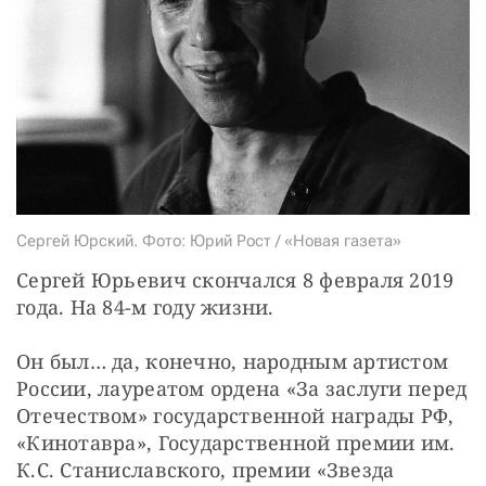
СТАТЬ СОУЧАСТНИКОМ
ПОДЕЛИТЬСЯ С ДРУЗЬЯМИ
Если у вас есть вопросы, пишите
donate@novayagazeta.ru
или
звоните:
+7 (929) 612-03-68
Сергей Юрский. Фото: Юрий Рост / «Новая газета»
Сергей Юрьевич скончался 8 февраля 2019 
года. На 84-м году жизни.
Он был… да, конечно, народным артистом 
России, лауреатом ордена «За заслуги перед 
Отечеством» государственной награды РФ, 
«Кинотавра», Государственной премии им. 
К.С. Станиславского, премии «Звезда 