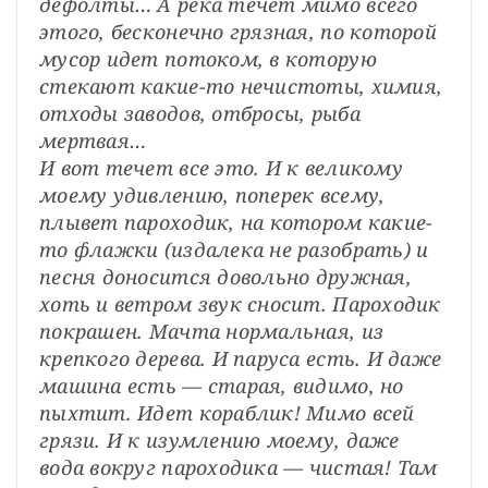
дефолты… А река течет мимо всего 
этого, бесконечно грязная, по которой 
мусор идет потоком, в которую 
стекают какие-то нечистоты, химия, 
отходы заводов, отбросы, рыба 
мертвая…
И вот течет все это. И к великому 
моему удивлению, поперек всему, 
плывет пароходик, на котором какие-
то флажки (издалека не разобрать) и 
песня доносится довольно дружная, 
хоть и ветром звук сносит. Пароходик 
покрашен. Мачта нормальная, из 
крепкого дерева. И паруса есть. И даже 
машина есть — старая, видимо, но 
пыхтит. Идет кораблик! Мимо всей 
грязи. И к изумлению моему, даже 
вода вокруг пароходика — чистая! Там 