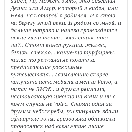
видел, но, может быть, это Северная 
Двина или Амур, который я видел, или 
Нева, на которой я родился. И я стою 
на берегу этой реки. И рядом со мной, и 
дальше направо и налево громоздятся 
некие гигантские… «явления», что 
ли?.. Стоят конструкции, железо, 
бетон, стекло… какие-то турфирмы, 
какие-то рекламные полотна, 
предлагающие роскошные 
путешествия… зазывающие скорее 
покупать автомобили именно Volvo, а 
никак не BMW… и другая реклама, 
настаивающая именно на BMW и ни в 
коем случае не Volvo. Стоят один за 
другим небоскребы, раскинулись вдали 
офшорные зоны, грозовыми облаками 
проносятся над всем этим лихие 