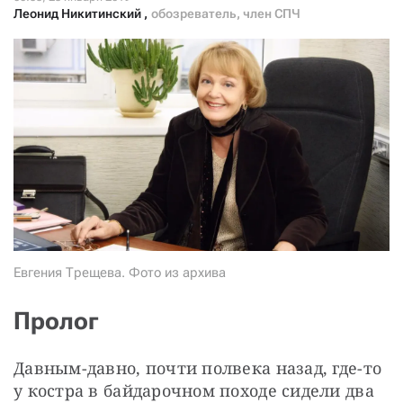
СТАТЬ СОУЧАСТНИКОМ
Леонид Никитинский
,
обозреватель, член СПЧ
ПОДЕЛИТЬСЯ С ДРУЗЬЯМИ
Если у вас есть вопросы, пишите
donate@novayagazeta.ru
или
звоните:
+7 (929) 612-03-68
Евгения Трещева. Фото из архива
Пролог
Давным-давно, почти полвека назад, где-то 
у костра в байдарочном походе сидели два 