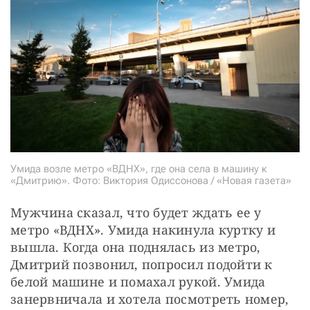
Умида возле метро «ВДНХ», где она села в машину к
«Дмитрию». Фото: Виктория Одиссонова / «Новая газета»
Мужчина сказал, что будет ждать ее у 
метро «ВДНХ». Умида накинула куртку и 
вышла. Когда она поднялась из метро, 
Дмитрий позвонил, попросил подойти к 
белой машине и помахал рукой. Умида 
занервничала и хотела посмотреть номер, 