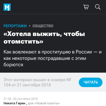
РЕПОРТАЖИ
ОБЩЕСТВО
Поддержите
«Хотела выжить, чтобы
нашу работу!
отомстить»
Ежемесячно
Разово
Как вовлекают в проституцию в России — и
как некоторые пострадавшие с этим
3000
1000
борются
500
300
Этот материал вышел в номере №
ЧИТАТЬ
104 от 21 сентября 2018
Нажимая кнопку «Стать соучастником»,
я принимаю
условия
и подтверждаю свое гражданство РФ
Никита Гирин
,
для «Новой газеты»