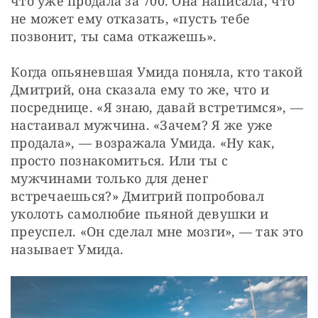
что уже продала за 700. Она написала, что 
не может ему отказать, «пусть тебе 
позвонит, ты сама откажешь».
Когда опьяневшая Умида поняла, кто такой 
Дмитрий, она сказала ему то же, что и 
посреднице. «Я знаю, давай встретимся», — 
настаивал мужчина. «Зачем? Я же уже 
продала», — возражала Умида. «Ну как, 
просто познакомиться. Или ты с 
мужчинами только для денег 
встречаешься?» Дмитрий попробовал 
уколоть самолюбие пьяной девушки и 
преуспел. «Он сделал мне мозги», — так это 
называет Умида.