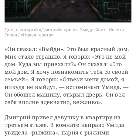
Дом, в который «Дмитрий» привез Умиду. Фото: Никита
Гирин / «Новая газета»
«Он сказал: «Выйди». Это был красный дом. 
Мне стало страшно. Я говорю: «Это не мой 
дом. Куда мы приехали?» Он сказал: «Это 
мой дом. Я хочу познакомить тебя со своей 
семьей». Я говорю: «Отвези меня домой, я 
никуда не выйду», — вспоминает Умида. — 
Он обошел машину, открыл дверь. Он вел 
себя вполне адекватно, вежливо».
Дмитрий привел девушку в квартиру на 
третьем этаже. В комнате направо Умида 
увидела «рыжика», парня с рыжими 