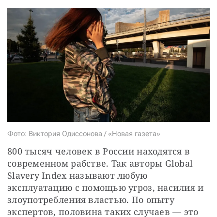
СТАТЬ СОУЧАСТНИКОМ
ПОДЕЛИТЬСЯ С ДРУЗЬЯМИ
Если у вас есть вопросы, пишите
donate@novayagazeta.ru
или
звоните:
+7 (929) 612-03-68
Фото: Виктория Одиссонова / «Новая газета»
800 тысяч человек в России находятся в 
современном рабстве. Так авторы Global 
Slavery Index называют любую 
эксплуатацию с помощью угроз, насилия и 
злоупотребления властью. По опыту 
экспертов, половина таких случаев — это 