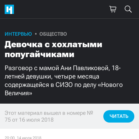
ИНТЕРВЬЮ
ОБЩЕСТВО
Поддержите
Девочка с хохлатыми
нашу работу!
попугайчиками
Ежемесячно
Разово
Разговор с мамой Ани Павликовой, 18-
летней девушки, четыре месяца
3000
1000
содержащейся в СИЗО по делу «Нового
Величия»
500
300
Этот материал вышел в номере №
ЧИТАТЬ
75 от 16 июля 2018
Нажимая кнопку «Стать соучастником»,
я принимаю
условия
и подтверждаю свое гражданство РФ