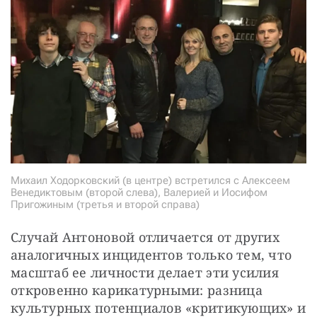
Михаил Ходорковский (в центре) встретился с Алексеем
Венедиктовым (второй слева), Валерией и Иосифом
Пригожиным (третья и второй справа)
Случай Антоновой отличается от других 
аналогичных инцидентов только тем, что 
масштаб ее личности делает эти усилия 
откровенно карикатурными: разница 
культурных потенциалов «критикующих» и 