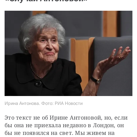
СТАТЬ СОУЧАСТНИКОМ
ПОДЕЛИТЬСЯ С ДРУЗЬЯМИ
Если у вас есть вопросы, пишите
donate@novayagazeta.ru
или
звоните:
+7 (929) 612-03-68
Ирина Антонова. Фото: РИА Новости
Это текст не об Ирине Антоновой, но, если 
бы она не приехала недавно в Лондон, он 
бы не появился на свет. Мы живем на 