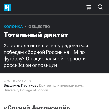
КОЛОНКА
ОБЩЕСТВО
Поддержите
Тотальный диктат
нашу работу!
Хорошо ли интеллигенту радоваться
Ежемесячно
Разово
победам сборной России на ЧМ по
футболу? О национальной гордости
3000
1000
российской оппозиции
500
300
Владимир Пастухов
,
Доктор политических наук.
University College of London
Нажимая кнопку «Стать соучастником»,
я принимаю
условия
и подтверждаю свое гражданство РФ
«Случай Антоновой»