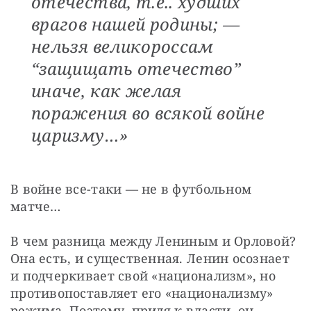
отечества, т.е.. худших
врагов нашей родины; —
нельзя великороссам
“защищать отечество”
иначе, как желая
поражения во всякой войне
царизму…»
В войне все-таки — не в футбольном 
матче…
В чем разница между Лениным и Орловой? 
Она есть, и существенная. Ленин осознает 
и подчеркивает свой «национализм», но 
противопоставляет его «национализму» 
режима. Поэтому, придя к власти, он 