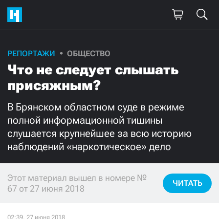
РЕПОРТАЖИ
ОБЩЕСТВО
Поддержите
Что не следует слышать
нашу работу!
присяжным?
Ежемесячно
Разово
В Брянском областном суде в режиме
полной информационной тишины
3000
1000
слушается крупнейшее за всю историю
наблюдений «наркотическое» дело
500
300
Этот материал вышел в номере №
ЧИТАТЬ
67 от 27 июня 2018
Нажимая кнопку «Стать соучастником»,
я принимаю
условия
и подтверждаю свое гражданство РФ