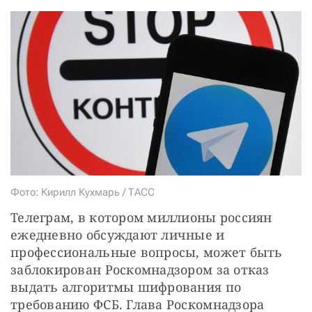
СТАТЬ СОУЧАСТНИКОМ
ПОДЕЛИТЬСЯ С ДРУЗЬЯМИ
Если у вас есть вопросы, пишите
donate@novayagazeta.ru
или
звоните:
+7 (929) 612-03-68
Фото: Кирилл Кухмарь / ТАСС
Телеграм, в котором миллионы россиян 
ежедневно обсуждают личные и 
профессиональные вопросы, может быть 
заблокирован Роскомнадзором за отказ 
выдать алгоритмы шифрования по 
требованию ФСБ. Глава Роскомнадзора 