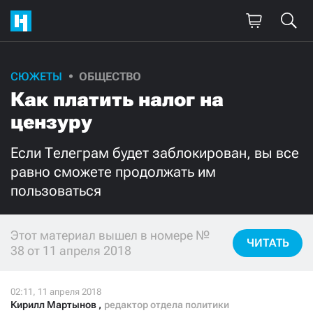
СЮЖЕТЫ
ОБЩЕСТВО
Поддержите
Как платить налог на
нашу работу!
цензуру
Ежемесячно
Разово
Если Телеграм будет заблокирован, вы все
равно сможете продолжать им
3000
1000
пользоваться
500
300
Этот материал вышел в номере №
ЧИТАТЬ
38 от 11 апреля 2018
Нажимая кнопку «Стать соучастником»,
я принимаю
условия
и подтверждаю свое гражданство РФ
Кирилл Мартынов
,
редактор отдела политики